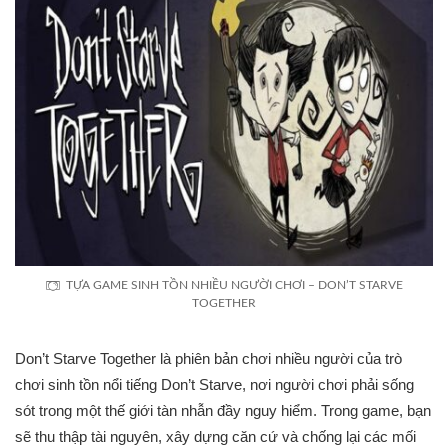
TỰA GAME SINH TỒN NHIỀU NGƯỜI CHƠI – DON’T STARVE
TOGETHER
Don’t Starve Together là phiên bản chơi nhiều người của trò
chơi sinh tồn nổi tiếng Don’t Starve, nơi người chơi phải sống
sót trong một thế giới tàn nhẫn đầy nguy hiểm. Trong game, bạn
sẽ thu thập tài nguyên, xây dựng căn cứ và chống lại các mối