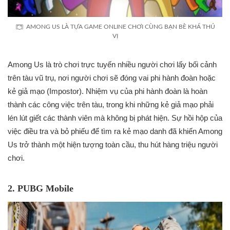
AMONG US LÀ TỰA GAME ONLINE CHƠI CÙNG BẠN BÈ KHÁ THÚ
VỊ
Among Us là trò chơi trực tuyến nhiều người chơi lấy bối cảnh
trên tàu vũ trụ, nơi người chơi sẽ đóng vai phi hành đoàn hoặc
kẻ giả mạo (Impostor). Nhiệm vụ của phi hành đoàn là hoàn
thành các công việc trên tàu, trong khi những kẻ giả mạo phải
lén lút giết các thành viên mà không bị phát hiện. Sự hồi hộp của
việc điều tra và bỏ phiếu để tìm ra kẻ mạo danh đã khiến Among
Us trở thành một hiện tượng toàn cầu, thu hút hàng triệu người
chơi.
2. PUBG Mobile