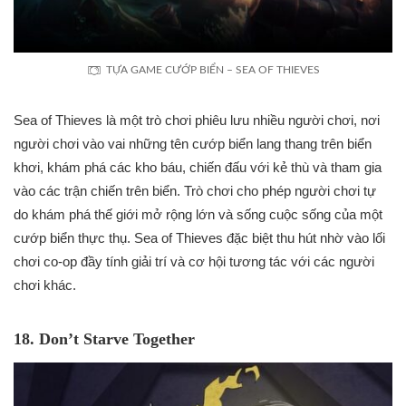
TỰA GAME CƯỚP BIỂN – SEA OF THIEVES
Sea of Thieves là một trò chơi phiêu lưu nhiều người chơi, nơi
người chơi vào vai những tên cướp biển lang thang trên biển
khơi, khám phá các kho báu, chiến đấu với kẻ thù và tham gia
vào các trận chiến trên biển. Trò chơi cho phép người chơi tự
do khám phá thế giới mở rộng lớn và sống cuộc sống của một
cướp biển thực thụ. Sea of Thieves đặc biệt thu hút nhờ vào lối
chơi co-op đầy tính giải trí và cơ hội tương tác với các người
chơi khác.
18. Don’t Starve Together