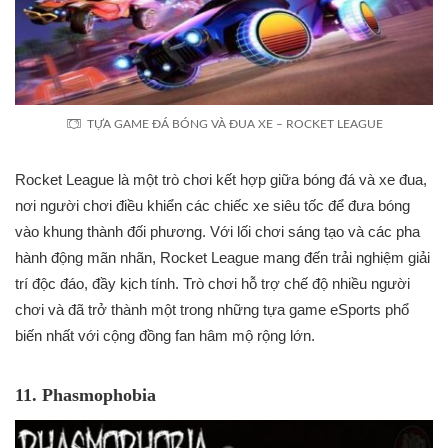
TỰA GAME ĐÁ BÓNG VÀ ĐUA XE – ROCKET LEAGUE
Rocket League là một trò chơi kết hợp giữa bóng đá và xe đua,
nơi người chơi điều khiển các chiếc xe siêu tốc để đưa bóng
vào khung thành đối phương. Với lối chơi sáng tạo và các pha
hành động mãn nhãn, Rocket League mang đến trải nghiệm giải
trí độc đáo, đầy kịch tính. Trò chơi hỗ trợ chế độ nhiều người
chơi và đã trở thành một trong những tựa game eSports phổ
biến nhất với cộng đồng fan hâm mộ rộng lớn.
11. Phasmophobia