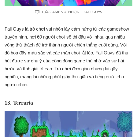
TỰA GAME VUI NHỘN – FALL GUYS
Fall Guys là trò chơi vui nhộn lấy cảm hứng từ các gameshow
truyền hình, nơi 60 người chơi sẽ thi đấu với nhau qua nhiều
vòng thử thách để trở thành người chiến thắng cuối cùng. Với
đồ họa đầy màu sắc và các màn chơi lắt léo, Fall Guys đã thu
hút được sự chú ý của cộng đồng game thủ nhờ vào sự hài
hước và tính giải trí cao. Trò chơi đơn giản nhưng lại gây
nghiện, mang lại những phút giây thư giãn và tiếng cười cho
người chơi.
13. Terraria