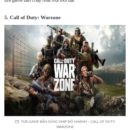
tựa game bán chạy nhất mọi thời đại.
5. Call of Duty: Warzone
TỰA GAME BẮN SÚNG NHỊP ĐỘ NHANH – CALL OF DUTY:
WARZONE