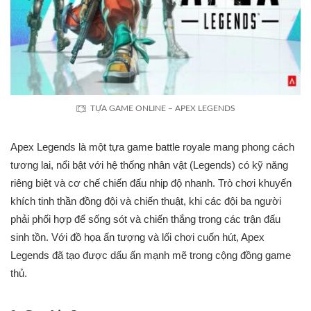
TỰA GAME ONLINE – APEX LEGENDS
Apex Legends là một tựa game battle royale mang phong cách
tương lai, nổi bật với hệ thống nhân vật (Legends) có kỹ năng
riêng biệt và cơ chế chiến đấu nhịp độ nhanh. Trò chơi khuyến
khích tinh thần đồng đội và chiến thuật, khi các đội ba người
phải phối hợp để sống sót và chiến thắng trong các trận đấu
sinh tồn. Với đồ họa ấn tượng và lối chơi cuốn hút, Apex
Legends đã tạo được dấu ấn mạnh mẽ trong cộng đồng game
thủ.