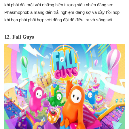
khi phải đối mặt với những hiện tượng siêu nhiên đáng sợ.
Phasmophobia mang đến trải nghiệm đáng sợ và đầy hồi hộp
khi bạn phải phối hợp với đồng đội để điều tra và sống sót.
12. Fall Guys