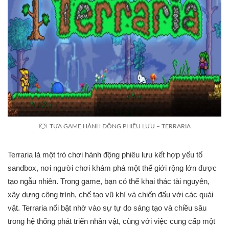
TỰA GAME HÀNH ĐỘNG PHIÊU LƯU – TERRARIA
Terraria là một trò chơi hành động phiêu lưu kết hợp yếu tố
sandbox, nơi người chơi khám phá một thế giới rộng lớn được
tạo ngẫu nhiên. Trong game, bạn có thể khai thác tài nguyên,
xây dựng công trình, chế tạo vũ khí và chiến đấu với các quái
vật. Terraria nổi bật nhờ vào sự tự do sáng tạo và chiều sâu
trong hệ thống phát triển nhân vật, cùng với việc cung cấp một