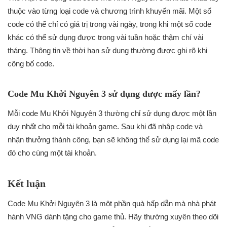
thuộc vào từng loại code và chương trình khuyến mãi. Một số
code có thể chỉ có giá trị trong vài ngày, trong khi một số code
khác có thể sử dụng được trong vài tuần hoặc thậm chí vài
tháng. Thông tin về thời hạn sử dụng thường được ghi rõ khi
công bố code.
Code Mu Khởi Nguyên 3 sử dụng được mấy lần?
Mỗi code Mu Khởi Nguyên 3 thường chỉ sử dụng được một lần
duy nhất cho mỗi tài khoản game. Sau khi đã nhập code và
nhận thưởng thành công, bạn sẽ không thể sử dụng lại mã code
đó cho cùng một tài khoản.
Kết luận
Code Mu Khởi Nguyên 3 là một phần quà hấp dẫn mà nhà phát
hành VNG dành tặng cho game thủ. Hãy thường xuyên theo dõi