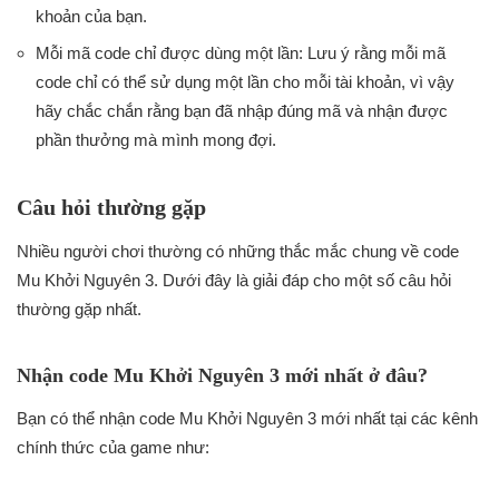
khoản của bạn.
Mỗi mã code chỉ được dùng một lần: Lưu ý rằng mỗi mã
code chỉ có thể sử dụng một lần cho mỗi tài khoản, vì vậy
hãy chắc chắn rằng bạn đã nhập đúng mã và nhận được
phần thưởng mà mình mong đợi.
Câu hỏi thường gặp
Nhiều người chơi thường có những thắc mắc chung về code
Mu Khởi Nguyên 3. Dưới đây là giải đáp cho một số câu hỏi
thường gặp nhất.
Nhận code Mu Khởi Nguyên 3 mới nhất ở đâu?
Bạn có thể nhận code Mu Khởi Nguyên 3 mới nhất tại các kênh
chính thức của game như: