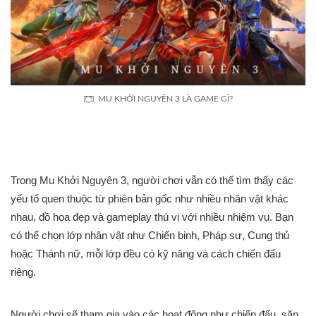
MU KHỞI NGUYÊN 3 LÀ GAME GÌ?
Trong Mu Khởi Nguyên 3, người chơi vẫn có thể tìm thấy các
yếu tố quen thuộc từ phiên bản gốc như nhiều nhân vật khác
nhau, đồ họa đẹp và gameplay thú vị với nhiều nhiệm vụ. Bạn
có thể chọn lớp nhân vật như Chiến binh, Pháp sư, Cung thủ
hoặc Thánh nữ, mỗi lớp đều có kỹ năng và cách chiến đấu
riêng.
Người chơi sẽ tham gia vào các hoạt động như chiến đấu, săn