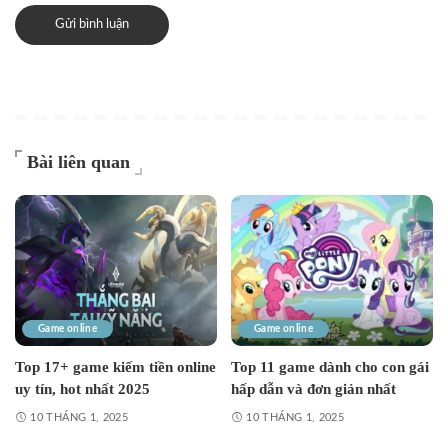
Bài liên quan
Game online
Game online
Top 17+ game kiếm tiền online
Top 11 game dành cho con gái
uy tín, hot nhất 2025
hấp dẫn và đơn giản nhất
10 THÁNG 1, 2025
10 THÁNG 1, 2025