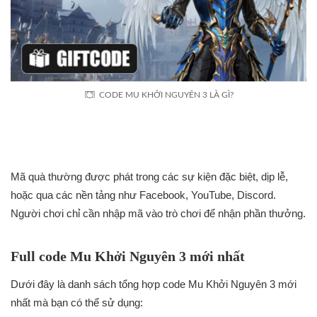
CODE MU KHỞI NGUYÊN 3 LÀ GÌ?
Mã quà thường được phát trong các sự kiện đặc biệt, dịp lễ,
hoặc qua các nền tảng như Facebook, YouTube, Discord.
Người chơi chỉ cần nhập mã vào trò chơi để nhận phần thưởng.
Full code Mu Khởi Nguyên 3 mới nhất
Dưới đây là danh sách tổng hợp code Mu Khởi Nguyên 3 mới
nhất mà bạn có thể sử dụng: