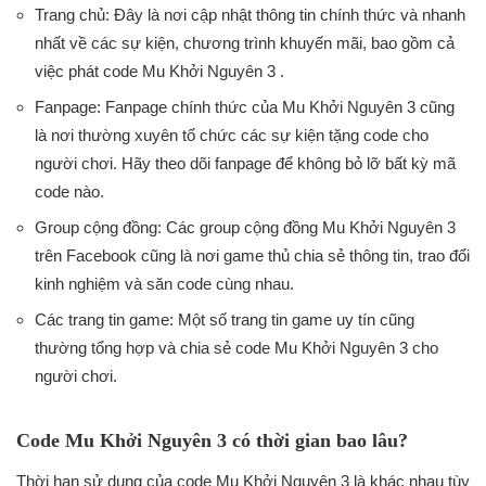
Trang chủ: Đây là nơi cập nhật thông tin chính thức và nhanh
nhất về các sự kiện, chương trình khuyến mãi, bao gồm cả
việc phát code Mu Khởi Nguyên 3 .
Fanpage: Fanpage chính thức của Mu Khởi Nguyên 3 cũng
là nơi thường xuyên tổ chức các sự kiện tặng code cho
người chơi. Hãy theo dõi fanpage để không bỏ lỡ bất kỳ mã
code nào.
Group cộng đồng: Các group cộng đồng Mu Khởi Nguyên 3
trên Facebook cũng là nơi game thủ chia sẻ thông tin, trao đổi
kinh nghiệm và săn code cùng nhau.
Các trang tin game: Một số trang tin game uy tín cũng
thường tổng hợp và chia sẻ code Mu Khởi Nguyên 3 cho
người chơi.
Code Mu Khởi Nguyên 3 có thời gian bao lâu?
Thời hạn sử dụng của code Mu Khởi Nguyên 3 là khác nhau tùy