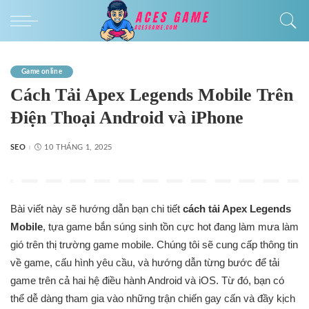
Game online
Cách Tải Apex Legends Mobile Trên
Điện Thoại Android và iPhone
SEO
10 THÁNG 1, 2025
Bài viết này sẽ hướng dẫn bạn chi tiết
cách tải Apex Legends
Mobile
, tựa game bắn súng sinh tồn cực hot đang làm mưa làm
gió trên thị trường game mobile. Chúng tôi sẽ cung cấp thông tin
về game, cấu hình yêu cầu, và hướng dẫn từng bước để tải
game trên cả hai hệ điều hành Android và iOS. Từ đó, bạn có
thể dễ dàng tham gia vào những trận chiến gay cấn và đầy kịch