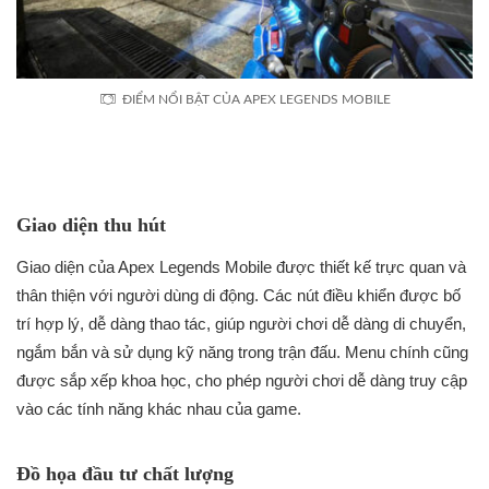
ĐIỂM NỔI BẬT CỦA APEX LEGENDS MOBILE
Giao diện thu hút
Giao diện của Apex Legends Mobile được thiết kế trực quan và
thân thiện với người dùng di động. Các nút điều khiển được bố
trí hợp lý, dễ dàng thao tác, giúp người chơi dễ dàng di chuyển,
ngắm bắn và sử dụng kỹ năng trong trận đấu. Menu chính cũng
được sắp xếp khoa học, cho phép người chơi dễ dàng truy cập
vào các tính năng khác nhau của game.
Đồ họa đầu tư chất lượng