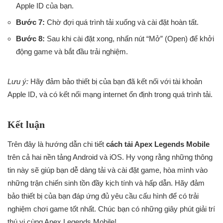
Apple ID của bạn.
Bước 7:
Chờ đợi quá trình tải xuống và cài đặt hoàn tất.
Bước 8:
Sau khi cài đặt xong, nhấn nút “Mở” (Open) để khởi
động game và bắt đầu trải nghiệm.
Lưu ý:
Hãy đảm bảo thiết bị của bạn đã kết nối với tài khoản
Apple ID, và có kết nối mạng internet ổn định trong quá trình tải.
Kết luận
Trên đây là hướng dẫn chi tiết
cách tải Apex Legends Mobile
trên cả hai nền tảng Android và iOS. Hy vọng rằng những thông
tin này sẽ giúp bạn dễ dàng tải và cài đặt game, hòa mình vào
những trận chiến sinh tồn đầy kịch tính và hấp dẫn. Hãy đảm
bảo thiết bị của bạn đáp ứng đủ yêu cầu cấu hình để có trải
nghiệm chơi game tốt nhất. Chúc bạn có những giây phút giải trí
thú vị cùng Apex Legends Mobile!