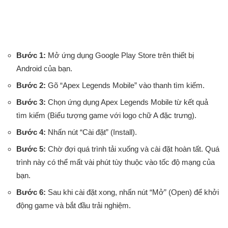
Bước 1:
Mở ứng dụng Google Play Store trên thiết bị
Android của bạn.
Bước 2:
Gõ “Apex Legends Mobile” vào thanh tìm kiếm.
Bước 3:
Chọn ứng dụng Apex Legends Mobile từ kết quả
tìm kiếm (Biểu tượng game với logo chữ A đặc trưng).
Bước 4:
Nhấn nút “Cài đặt” (Install).
Bước 5:
Chờ đợi quá trình tải xuống và cài đặt hoàn tất. Quá
trình này có thể mất vài phút tùy thuộc vào tốc độ mạng của
bạn.
Bước 6:
Sau khi cài đặt xong, nhấn nút “Mở” (Open) để khởi
động game và bắt đầu trải nghiệm.