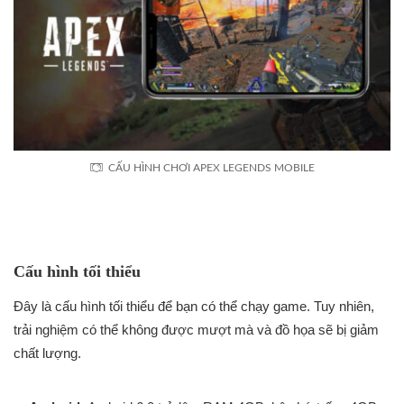
CẤU HÌNH CHƠI APEX LEGENDS MOBILE
Cấu hình tối thiểu
Đây là cấu hình tối thiểu để bạn có thể chạy game. Tuy nhiên,
trải nghiệm có thể không được mượt mà và đồ họa sẽ bị giảm
chất lượng.