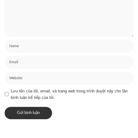
Lưu tên của tôi, email, và trang web trong trình duyệt này cho lần
bình luận kế tiếp của tôi.