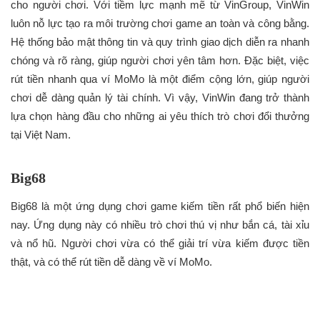
cho người chơi. Với tiềm lực mạnh mẽ từ VinGroup, VinWin
luôn nỗ lực tạo ra môi trường chơi game an toàn và công bằng.
Hệ thống bảo mật thông tin và quy trình giao dịch diễn ra nhanh
chóng và rõ ràng, giúp người chơi yên tâm hơn. Đặc biệt, việc
rút tiền nhanh qua ví MoMo là một điểm cộng lớn, giúp người
chơi dễ dàng quản lý tài chính. Vì vậy, VinWin đang trở thành
lựa chọn hàng đầu cho những ai yêu thích trò chơi đổi thưởng
tại Việt Nam.
Big68
Big68 là một ứng dụng chơi game kiếm tiền rất phổ biến hiện
nay. Ứng dụng này có nhiều trò chơi thú vị như bắn cá, tài xỉu
và nổ hũ. Người chơi vừa có thể giải trí vừa kiếm được tiền
thật, và có thể rút tiền dễ dàng về ví MoMo.