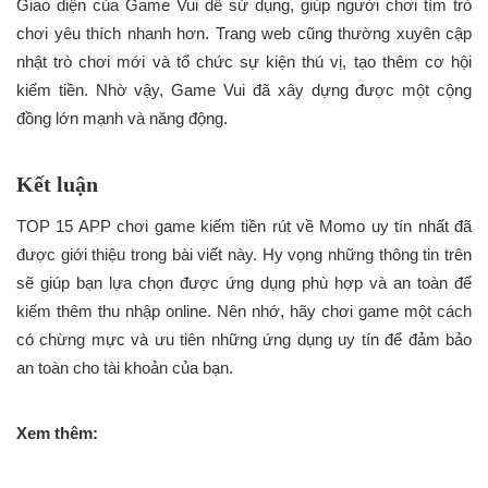
Giao diện của Game Vui dễ sử dụng, giúp người chơi tìm trò
chơi yêu thích nhanh hơn. Trang web cũng thường xuyên cập
nhật trò chơi mới và tổ chức sự kiện thú vị, tạo thêm cơ hội
kiếm tiền. Nhờ vậy, Game Vui đã xây dựng được một cộng
đồng lớn mạnh và năng động.
Kết luận
TOP 15 APP chơi game kiếm tiền rút về Momo uy tín nhất đã
được giới thiệu trong bài viết này. Hy vọng những thông tin trên
sẽ giúp bạn lựa chọn được ứng dụng phù hợp và an toàn để
kiếm thêm thu nhập online. Nên nhớ, hãy chơi game một cách
có chừng mực và ưu tiên những ứng dụng uy tín để đảm bảo
an toàn cho tài khoản của bạn.
Xem thêm: