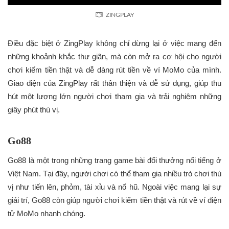
ZINGPLAY
Điều đặc biệt ở ZingPlay không chỉ dừng lại ở việc mang đến
những khoảnh khắc thư giãn, mà còn mở ra cơ hội cho người
chơi kiếm tiền thật và dễ dàng rút tiền về ví MoMo của mình.
Giao diện của ZingPlay rất thân thiện và dễ sử dụng, giúp thu
hút một lượng lớn người chơi tham gia và trải nghiệm những
giây phút thú vị.
Go88
Go88 là một trong những trang game bài đổi thưởng nổi tiếng ở
Việt Nam. Tại đây, người chơi có thể tham gia nhiều trò chơi thú
vị như tiến lên, phỏm, tài xỉu và nổ hũ. Ngoài việc mang lại sự
giải trí, Go88 còn giúp người chơi kiếm tiền thật và rút về ví điện
tử MoMo nhanh chóng.