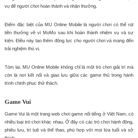
vụ để người chơi hoàn thành và nhận thưởng.
Điểm đặc biệt của MU Online Mobile là người chơi có thể rút
tiền thưởng về ví MoMo sau khi hoàn thành nhiệm vụ và sự
kiện. Điều này tạo thêm động lực cho người chơi và mang đến
trải nghiệm thú vị.
Tóm lại, MU Online Mobile không chỉ là một trò chơi giải trí mà
còn là nơi kết nối và giao lưu giữa các game thủ trong hành
trình chinh phục thử thách.
Game Vui
Game Vui là một trang web chơi game nổi tiếng ở Việt Nam, có
nhiều loại trò chơi khác nhau. Ở đây có các trò chơi hành động,
phiêu lưu, trí tuệ và thể thao, phù hợp với mọi lứa tuổi và sở
thích.