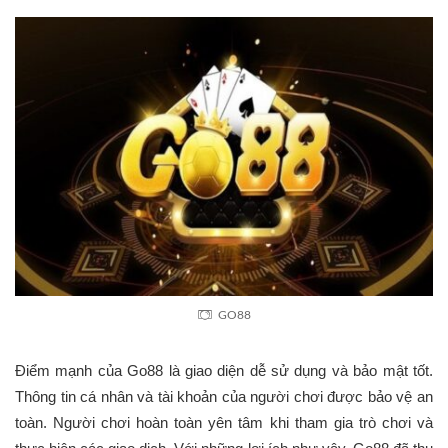
GO88
Điểm mạnh của Go88 là giao diện dễ sử dụng và bảo mật tốt.
Thông tin cá nhân và tài khoản của người chơi được bảo vệ an
toàn. Người chơi hoàn toàn yên tâm khi tham gia trò chơi và