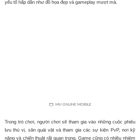
yếu tố hấp dẫn như đồ họa đẹp và gameplay mượt mà.
MU ONLINE MOBILE
Trong trò chơi, người chơi sẽ tham gia vào những cuộc phiêu
lưu thú vị, săn quái vật và tham gia các sự kiện PvP, nơi kỹ
năng và chiến thuật rất quan trọng. Game cũng có nhiều nhiệm