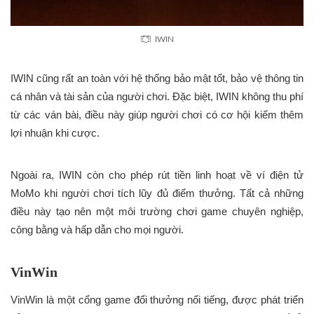
IWIN
IWIN cũng rất an toàn với hệ thống bảo mật tốt, bảo vệ thông tin
cá nhân và tài sản của người chơi. Đặc biệt, IWIN không thu phí
từ các ván bài, điều này giúp người chơi có cơ hội kiếm thêm
lợi nhuận khi cược.
Ngoài ra, IWIN còn cho phép rút tiền linh hoạt về ví điện tử
MoMo khi người chơi tích lũy đủ điểm thưởng. Tất cả những
điều này tạo nên một môi trường chơi game chuyên nghiệp,
công bằng và hấp dẫn cho mọi người.
VinWin
VinWin là một cổng game đổi thưởng nổi tiếng, được phát triển