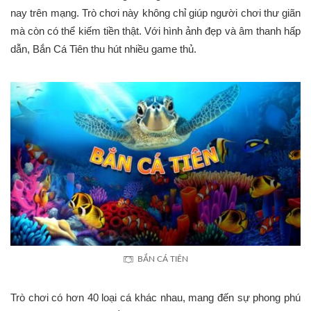
nay trên mạng. Trò chơi này không chỉ giúp người chơi thư giãn
mà còn có thể kiếm tiền thật. Với hình ảnh đẹp và âm thanh hấp
dẫn, Bắn Cá Tiên thu hút nhiều game thủ.
BẮN CÁ TIÊN
Trò chơi có hơn 40 loại cá khác nhau, mang đến sự phong phú