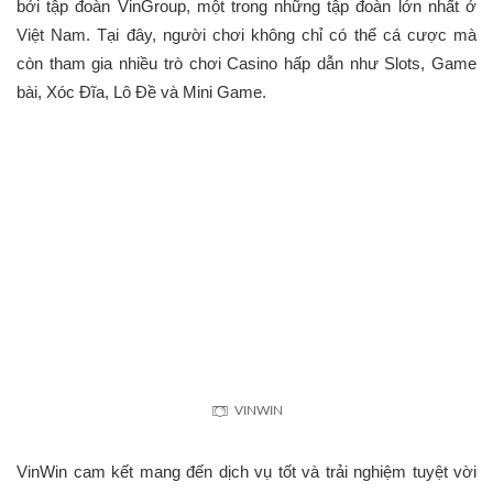
bởi tập đoàn VinGroup, một trong những tập đoàn lớn nhất ở
Việt Nam. Tại đây, người chơi không chỉ có thể cá cược mà
còn tham gia nhiều trò chơi Casino hấp dẫn như Slots, Game
bài, Xóc Đĩa, Lô Đề và Mini Game.
VINWIN
VinWin cam kết mang đến dịch vụ tốt và trải nghiệm tuyệt vời