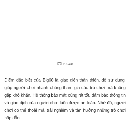
BIG68
Điểm đặc biệt của Big68 là giao diện thân thiện, dễ sử dụng,
giúp người chơi nhanh chóng tham gia các trò chơi mà không
gặp khó khăn. Hệ thống bảo mật cũng rất tốt, đảm bảo thông tin
và giao dịch của người chơi luôn được an toàn. Nhờ đó, người
chơi có thể thoải mái trải nghiệm và tận hưởng những trò chơi
hấp dẫn.