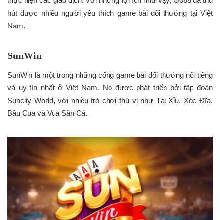
thực hiện các giao dịch. Với những lợi ích như vậy, Go88 đã thu
hút được nhiều người yêu thích game bài đổi thưởng tại Việt
Nam.
SunWin
SunWin là một trong những cổng game bài đổi thưởng nổi tiếng
và uy tín nhất ở Việt Nam. Nó được phát triển bởi tập đoàn
Suncity World, với nhiều trò chơi thú vị như Tài Xỉu, Xóc Đĩa,
Bầu Cua và Vua Săn Cá.