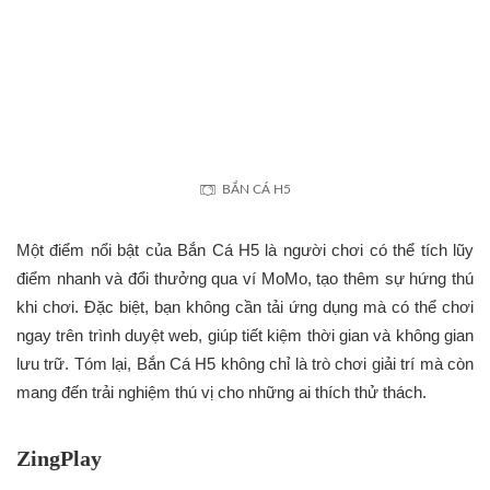
BẮN CÁ H5
Một điểm nổi bật của Bắn Cá H5 là người chơi có thể tích lũy
điểm nhanh và đổi thưởng qua ví MoMo, tạo thêm sự hứng thú
khi chơi. Đặc biệt, bạn không cần tải ứng dụng mà có thể chơi
ngay trên trình duyệt web, giúp tiết kiệm thời gian và không gian
lưu trữ. Tóm lại, Bắn Cá H5 không chỉ là trò chơi giải trí mà còn
mang đến trải nghiệm thú vị cho những ai thích thử thách.
ZingPlay