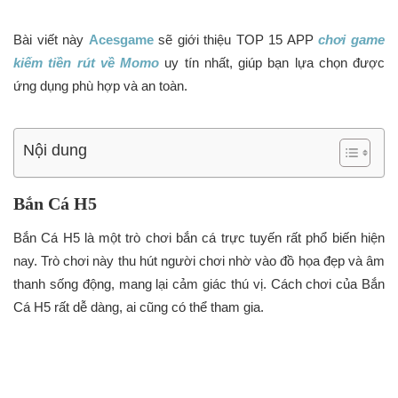
Bài viết này
Acesgame
sẽ giới thiệu TOP 15 APP
chơi game
kiếm tiền rút về Momo
uy tín nhất, giúp bạn lựa chọn được
ứng dụng phù hợp và an toàn.
Nội dung
Bắn Cá H5
Bắn Cá H5 là một trò chơi bắn cá trực tuyến rất phổ biến hiện
nay. Trò chơi này thu hút người chơi nhờ vào đồ họa đẹp và âm
thanh sống động, mang lại cảm giác thú vị. Cách chơi của Bắn
Cá H5 rất dễ dàng, ai cũng có thể tham gia.