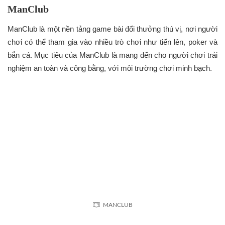
ManClub
ManClub là một nền tảng game bài đổi thưởng thú vị, nơi người
chơi có thể tham gia vào nhiều trò chơi như tiến lên, poker và
bắn cá. Mục tiêu của ManClub là mang đến cho người chơi trải
nghiệm an toàn và công bằng, với môi trường chơi minh bạch.
MANCLUB