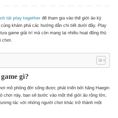
ch tải play together
để tham gia vào thế giới ảo kỳ
y cùng khám phá các hướng dẫn chi tiết dưới đây. Play
 tựa game giải trí mà còn mang lại nhiều hoạt động thú
 chơi.
 game gì?
chơi mô phỏng đời sống được phát triển bởi hãng Haegin
ò chơi này, bạn sẽ bước vào một thế giới ảo rộng lớn,
tương tác với những người chơi khác trở thành một