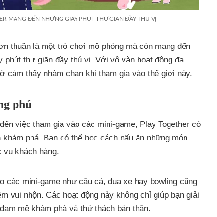
ER MANG ĐẾN NHỮNG GIÂY PHÚT THƯ GIÃN ĐẦY THÚ VỊ
đơn thuần là một trò chơi mô phỏng mà còn mang đến
 phút thư giãn đầy thú vị. Với vô vàn hoạt động đa
ờ cảm thấy nhàm chán khi tham gia vào thế giới này.
ng phú
đến việc tham gia vào các mini-game, Play Together có
ạn khám phá. Bạn có thể học cách nấu ăn những món
 vụ khách hàng.
ào các mini-game như câu cá, đua xe hay bowling cũng
m vui nhộn. Các hoạt động này không chỉ giúp bạn giải
 đam mê khám phá và thử thách bản thân.