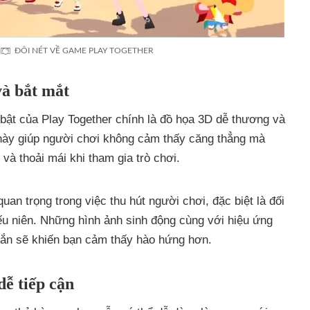
ĐÔI NÉT VỀ GAME PLAY TOGETHER
và bắt mắt
bật của Play Together chính là đồ họa 3D dễ thương và
này giúp người chơi không cảm thấy căng thẳng mà
 và thoải mái khi tham gia trò chơi.
uan trọng trong việc thu hút người chơi, đặc biệt là đối
ếu niên. Những hình ảnh sinh động cùng với hiệu ứng
hắn sẽ khiến bạn cảm thấy hào hứng hơn.
dễ tiếp cận