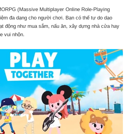
MMORPG (Massive Multiplayer Online Role-Playing
iệm đa dạng cho người chơi. Bạn có thể tự do dạo
oạt động như mua sắm, nấu ăn, xây dựng nhà cửa hay
e vui nhộn.