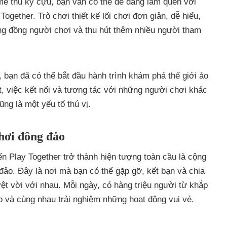
me thủ kỳ cựu, bạn vẫn có thể dễ dàng làm quen với
Together. Trò chơi thiết kế lối chơi đơn giản, dễ hiểu,
ng đồng người chơi và thu hút thêm nhiều người tham
, bạn đã có thể bắt đầu hành trình khám phá thế giới ảo
, việc kết nối và tương tác với những người chơi khác
ũng là một yếu tố thú vị.
hơi đông đảo
ến Play Together trở thành hiện tượng toàn cầu là cộng
đảo. Đây là nơi mà bạn có thể gặp gỡ, kết bạn và chia
t vời với nhau. Mỗi ngày, có hàng triệu người từ khắp
ập và cùng nhau trải nghiệm những hoạt động vui vẻ.