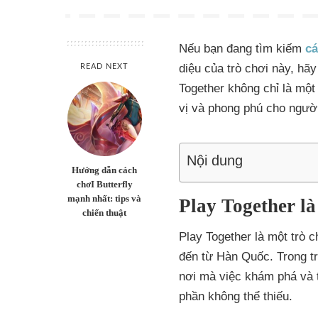
Nếu bạn đang tìm kiếm
cá
diệu của trò chơi này, hã
READ NEXT
Together không chỉ là một
vị và phong phú cho người
Nội dung
Hướng dẫn cách
chơI Butterfly
mạnh nhất: tips và
Play Together là
chiến thuật
Play Together là một trò 
đến từ Hàn Quốc. Trong tr
nơi mà việc khám phá và 
phần không thể thiếu.