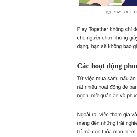
PLAY TOGETH
Play Together không chỉ 
cho người chơi những giây
dạng, bạn sẽ không bao gi
Các hoạt động pho
Từ việc mua sắm, nấu ăn 
rất nhiều hoạt động để b
ngon, mở quán ăn và phục
Ngoài ra, việc tham gia v
mang đến những trải nghiệ
trí mà còn thỏa mãn niềm