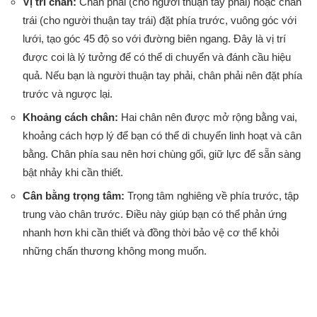
Vị trí chân:
Chân phải (cho người thuận tay phải) hoặc chân
trái (cho người thuận tay trái) đặt phía trước, vuông góc với
lưới, tạo góc 45 độ so với đường biên ngang. Đây là vị trí
được coi là lý tưởng để có thể di chuyển và đánh cầu hiệu
quả. Nếu bạn là người thuận tay phải, chân phải nên đặt phía
trước và ngược lại.
Khoảng cách chân:
Hai chân nên được mở rộng bằng vai,
khoảng cách hợp lý để bạn có thể di chuyển linh hoạt và cân
bằng. Chân phía sau nên hơi chùng gối, giữ lực để sẵn sàng
bật nhảy khi cần thiết.
Cân bằng trọng tâm:
Trọng tâm nghiêng về phía trước, tập
trung vào chân trước. Điều này giúp bạn có thể phản ứng
nhanh hơn khi cần thiết và đồng thời bảo vệ cơ thể khỏi
những chấn thương không mong muốn.