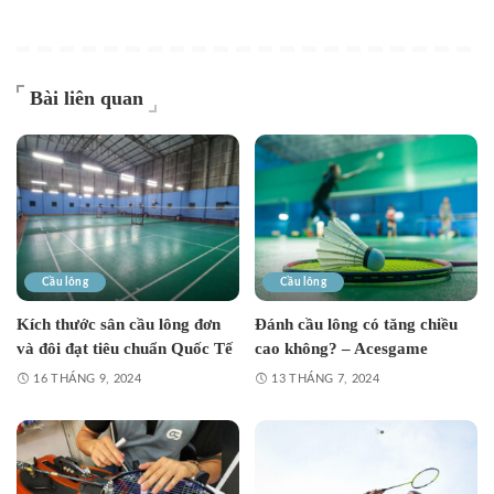
Bài liên quan
Cầu lông
Cầu lông
Kích thước sân cầu lông đơn
Đánh cầu lông có tăng chiều
và đôi đạt tiêu chuẩn Quốc Tế
cao không? – Acesgame
16 THÁNG 9, 2024
13 THÁNG 7, 2024