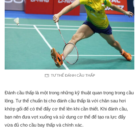
TƯ THẾ ĐÁNH CẦU THẤP
Đánh cầu thấp là một trong những kỹ thuật quan trọng trong cầu
lông. Tư thế chuẩn bị cho đánh cầu thấp là với chân sau hơi
khớp gối để có thể đẩy cơ thể lên khi cần thiết. Khi đánh cầu,
bạn nên đưa vợt xuống và sử dụng cơ thể để tạo ra lực đẩy
vừa đủ cho cầu bay thấp và chính xác.