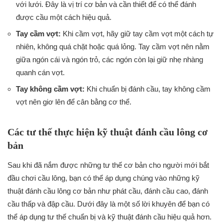
với lưới. Đây là vị trí cơ bản và cần thiết để có thể đánh
được cầu một cách hiệu quả.
Tay cầm vợt:
Khi cầm vợt, hãy giữ tay cầm vợt một cách tự
nhiên, không quá chặt hoặc quá lỏng. Tay cầm vợt nên nằm
giữa ngón cái và ngón trỏ, các ngón còn lại giữ nhẹ nhàng
quanh cán vợt.
Tay không cầm vợt:
Khi chuẩn bị đánh cầu, tay không cầm
vợt nên giơ lên để cân bằng cơ thể.
Các tư thế thực hiện kỹ thuật đánh cầu lông cơ
bản
Sau khi đã nắm được những tư thế cơ bản cho người mới bắt
đầu chơi cầu lông, bạn có thể áp dụng chúng vào những kỹ
thuật đánh cầu lông cơ bản như phát cầu, đánh cầu cao, đánh
cầu thấp và đập cầu. Dưới đây là một số lời khuyên để bạn có
thể áp dụng tư thế chuẩn bị và kỹ thuật đánh cầu hiệu quả hơn.