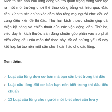
Kích thước sân cầu lông đóng vai trò quan trọng trong việc tạo
ra một môi trường chơi thể thao công bằng và hiệu quả. Đầu
tiên, kích thước chính xác đảm bảo rằng mọi người chơi đều có
cùng điều kiện để thi đấu. Thứ hai, kích thước chuẩn giúp cải
thiện kỹ năng và chiến thuật của các vận động viên. Thứ ba,
việc duy trì kích thước sân đúng chuẩn góp phần vào sự phát
triển đồng đều của môn thể thao này. tất cả những yếu tố này
kết hợp lại tạo nên một sân chơi hoàn hảo cho cầu lông.
Xem thêm:
Luật cầu lông đơn cơ bản mà bạn cần biết trong thi đấu
Luật cầu lông đôi cơ bản bạn nên biết trong thi đấu tiêu
chuẩn
13 Luật cầu lông cho người mới biết chơi cần lưu ý