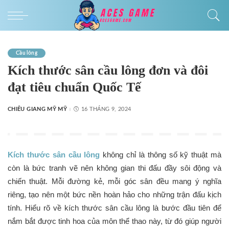
Cầu lông
Kích thước sân cầu lông đơn và đôi
đạt tiêu chuẩn Quốc Tế
CHIÊU GIANG MỸ MỸ
16 THÁNG 9, 2024
Kích thước sân cầu lông
không chỉ là thông số kỹ thuật mà
còn là bức tranh vẽ nên không gian thi đấu đầy sôi động và
chiến thuật. Mỗi đường kẻ, mỗi góc sân đều mang ý nghĩa
riêng, tạo nên một bức nền hoàn hảo cho những trận đấu kịch
tính. Hiểu rõ về kích thước sân cầu lông là bước đầu tiên để
nắm bắt được tinh hoa của môn thể thao này, từ đó giúp người