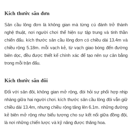
Kích thước sân đơn
Sân cầu lông đơn là không gian mà từng cú đánh trở thành
nghệ thuật, nơi người chơi thể hiện sự tập trung và tinh thần
chiến đấu. kích thước sân cầu lông đơn có chiều dài 13.4m và
chiều rộng 5.18m. mỗi vạch kẻ, từ vạch giao bóng đến đường
biên dọc, đều được thiết kế chính xác để tạo nên sự cân bằng
trong mỗi trận đấu.
Kích thước sân đôi
Đối với sân đôi, không gian mở rộng, đòi hỏi sự phối hợp nhịp
nhàng giữa hai người chơi. kích thước sân cầu lông đôi vẫn giữ
chiều dài 13.4m, nhưng chiều rộng tăng lên 6.1m. những đường
kẻ biên mở rộng như biểu tượng cho sự kết nối giữa đồng đội,
là nơi những chiến lược và kỹ năng được thăng hoa.