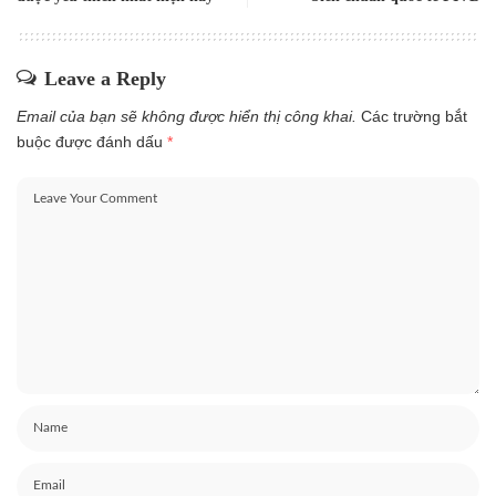
Leave a Reply
Email của bạn sẽ không được hiển thị công khai.
Các trường bắt
buộc được đánh dấu
*