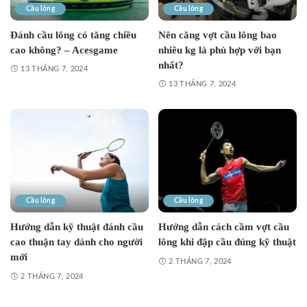
Cầu lông
Cầu lông
Đánh cầu lông có tăng chiều
Nên căng vợt cầu lông bao
cao không? – Acesgame
nhiêu kg là phù hợp với bạn
nhất?
13 THÁNG 7, 2024
13 THÁNG 7, 2024
Cầu lông
Cầu lông
Hướng dẫn kỹ thuật đánh cầu
Hướng dẫn cách cầm vợt cầu
cao thuận tay dành cho người
lông khi đập cầu đúng kỹ thuật
mới
2 THÁNG 7, 2024
2 THÁNG 7, 2024