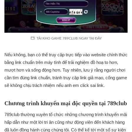
TẢI KHO GAME 789CLUB NGAY TẠI ĐÂY
Nếu không, bạn có thể truy cập trực tiếp vào website chính thức
bằng link chuẩn trên máy tính để trải nghiệm đồ hoạ to hơn,
mượt hơn và sống động hơn. Tuy nhiên, lưu ý rằng người chơi
cần tìm đúng link chuẩn, tránh truy cập link giả mạo, cổng game
sẽ không chịu trách nhiệm nếu anh em click sai link.
Chương trình khuyến mại độc quyền tại 789club
789club thường xuyên tổ chức những chương trình khuyến mãi
hấp dẫn như một lời tri ân cũng như động viên đến khách hàng
đã luôn đồng hành cùng chúng tôi. Có thể kể tới một số sự kiện