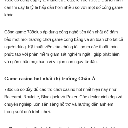
cân thì đây là tỷ lệ hấp dẫn hơn nhiều so với một số cổng game
khác.
Cổng game 789club áp dụng công nghệ tiên tiến nhất để đảm
bảo một môi trường chơi game công bằng và an toàn cho tất cả
người dùng. Kỹ thuật viên của chúng tôi tạo ra các thuật toán
phức tạp với phần mềm giám sát nghiêm ngặt , giúp phát hiện
và ngăn chặn mọi hành vi vi gian nan ngay từ đầu.
Game casino hot nhất thị trường Châu Á
789club có đầy đủ các trò chơi casino hot nhất hiện nay như
Baccarat, Roulette, Blackjack và Poker. Các dealer xinh đẹp và
chuyên nghiệp luôn sẵn sàng hỗ trợ và hướng dẫn anh em
trong suốt quá trình chơi.