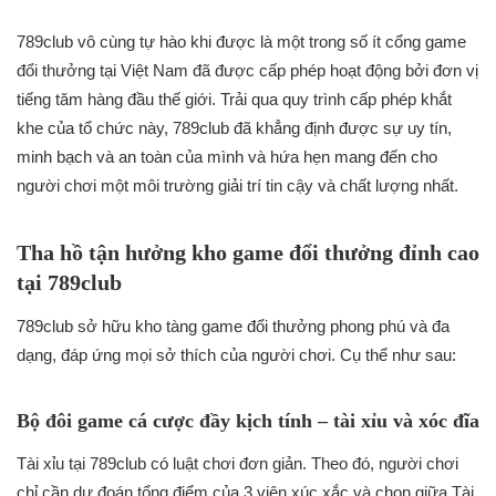
789club vô cùng tự hào khi được là một trong số ít cổng game
đổi thưởng tại Việt Nam đã được cấp phép hoạt động bởi đơn vị
tiếng tăm hàng đầu thế giới. Trải qua quy trình cấp phép khắt
khe của tổ chức này, 789club đã khẳng định được sự uy tín,
minh bạch và an toàn của mình và hứa hẹn mang đến cho
người chơi một môi trường giải trí tin cậy và chất lượng nhất.
Tha hồ tận hưởng kho game đổi thưởng đỉnh cao
tại 789club
789club sở hữu kho tàng game đổi thưởng phong phú và đa
dạng, đáp ứng mọi sở thích của người chơi. Cụ thể như sau:
Bộ đôi game cá cược đầy kịch tính – tài xỉu và xóc đĩa
Tài xỉu tại 789club có luật chơi đơn giản. Theo đó, người chơi
chỉ cần dự đoán tổng điểm của 3 viên xúc xắc và chọn giữa Tài