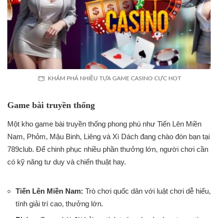
KHÁM PHÁ NHIỀU TỰA GAME CASINO CỰC HOT
Game bài truyền thống
Một kho game bài truyền thống phong phú như Tiến Lên Miền
Nam, Phỏm, Mậu Binh, Liêng và Xì Dách đang chào đón bạn tại
789club. Để chinh phục nhiều phần thưởng lớn, người chơi cần
có kỹ năng tư duy và chiến thuật hay.
Tiến Lên Miền Nam:
Trò chơi quốc dân với luật chơi dễ hiểu,
tính giải trí cao, thưởng lớn.