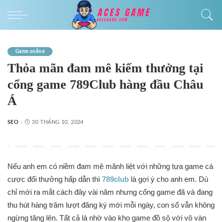
Game online
Thỏa mãn đam mê kiếm thưởng tại
cổng game 789Club hàng đầu Châu
Á
SEO
30 THÁNG 10, 2024
Nếu anh em có niềm đam mê mãnh liệt với những tựa game cá
cược đổi thưởng hấp dẫn thì
789club
là gợi ý cho anh em. Dù
chỉ mới ra mắt cách đây vài năm nhưng cổng game đã và đang
thu hút hàng trăm lượt đăng ký mới mỗi ngày, con số vẫn không
ngừng tăng lên. Tất cả là nhờ vào kho game đồ sộ với vô vàn