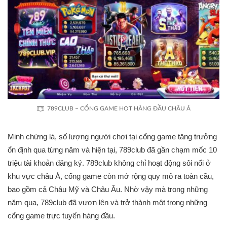
789CLUB – CỔNG GAME HOT HÀNG ĐẦU CHÂU Á
Minh chứng là, số lượng người chơi tại cổng game tăng trưởng
ổn định qua từng năm và hiện tại, 789club đã gần chạm mốc 10
triệu tài khoản đăng ký. 789club không chỉ hoạt động sôi nổi ở
khu vực châu Á, cổng game còn mở rộng quy mô ra toàn cầu,
bao gồm cả Châu Mỹ và Châu Âu. Nhờ vậy mà trong những
năm qua, 789club đã vươn lên và trở thành một trong những
cổng game trực tuyến hàng đầu.