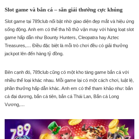
Slot game và bắn cá – săn giải thưởng cực khủng
Slot game tại 789club nổi bật nhờ giao diện đẹp mắt và hiệu ứng
sống động. Anh em có thể tha hồ thử vận may với hàng loạt slot
game hấp dẫn như Bounty Hunters, Cleopatra hay Aztec
Treasures,… Điều đặc biệt là mỗi trò chơi đều có giải thưởng
jackpot lên đến hàng tỷ đồng.
Bên cạnh đó, 789club cũng có một kho tàng game bắn cá với
nhiều thể loại khác nhau. Mỗi game lại có một cách chơi, luật lệ,
phần thưởng hấp dẫn khác. Anh em có thể tham khảo như: bắn
cá đại dương, bắn cá tiên, bắn cá Thái Lan, Bắn cá Long
Vương,…