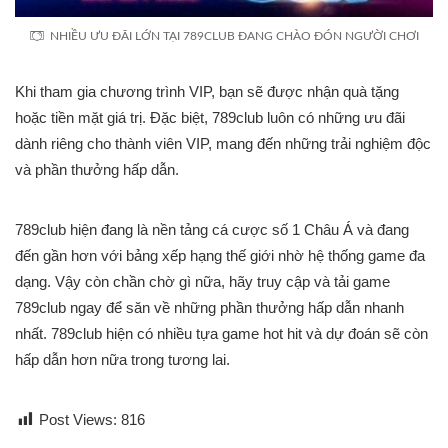
NHIỀU ƯU ĐÃI LỚN TẠI 789CLUB ĐANG CHÀO ĐÓN NGƯỜI CHƠI
Khi tham gia chương trình VIP, bạn sẽ được nhận quà tặng
hoặc tiền mặt giá trị. Đặc biệt, 789club luôn có những ưu đãi
dành riêng cho thành viên VIP, mang đến những trải nghiệm độc
và phần thưởng hấp dẫn.
789club hiện đang là nền tảng cá cược số 1 Châu Á và đang
đến gần hơn với bảng xếp hạng thế giới nhờ hệ thống game đa
dạng. Vậy còn chần chờ gì nữa, hãy truy cập và tải game
789club
ngay để săn về những phần thưởng hấp dẫn nhanh
nhất. 789club hiện có nhiều tựa game hot hit và dự đoán sẽ còn
hấp dẫn hơn nữa trong tương lai.
Post Views:
816