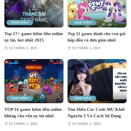
Game online
Game online
Top 17+ game kiếm tiền online
Top 11 game dành cho con gái
uy tín, hot nhất 2025
hấp dẫn và đơn giản nhất
10 THÁNG 1, 2025
10 THÁNG 1, 2025
Game online
Game online
TOP 16 game kiếm tiền online
Tìm Hiểu Các Code MU Khởi
không cần vốn uy tín nhất
Nguyên 3 Và Cách Sử Dụng
10 THÁNG 1, 2025
10 THÁNG 1, 2025