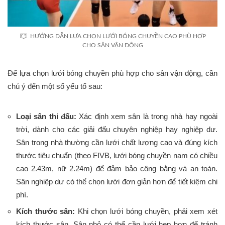
HƯỚNG DẪN LỰA CHỌN LƯỚI BÓNG CHUYỀN CAO PHÙ HỢP
CHO SÂN VẬN ĐỘNG
Để lựa chọn lưới bóng chuyền phù hợp cho sân vận động, cần
chú ý đến một số yếu tố sau:
Loại sân thi đấu:
Xác định xem sân là trong nhà hay ngoài
trời, dành cho các giải đấu chuyên nghiệp hay nghiệp dư.
Sân trong nhà thường cần lưới chất lượng cao và đúng kích
thước tiêu chuẩn (theo FIVB, lưới bóng chuyền nam có chiều
cao 2.43m, nữ 2.24m) để đảm bảo công bằng và an toàn.
Sân nghiệp dư có thể chọn lưới đơn giản hơn để tiết kiệm chi
phí.
Kích thước sân:
Khi chọn lưới bóng chuyền, phải xem xét
kích thước sân. Sân nhỏ có thể cần lưới hẹp hơn để tránh