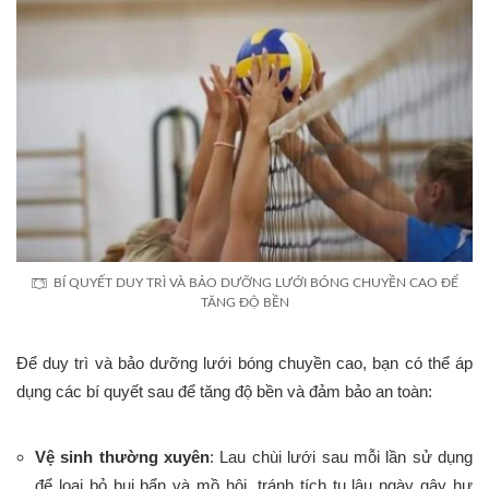
BÍ QUYẾT DUY TRÌ VÀ BẢO DƯỠNG LƯỚI BÓNG CHUYỀN CAO ĐỂ
TĂNG ĐỘ BỀN
Để duy trì và bảo dưỡng lưới bóng chuyền cao, bạn có thể áp
dụng các bí quyết sau để tăng độ bền và đảm bảo an toàn:
Vệ sinh thường xuyên
: Lau chùi lưới sau mỗi lần sử dụng
để loại bỏ bụi bẩn và mồ hôi, tránh tích tụ lâu ngày gây hư