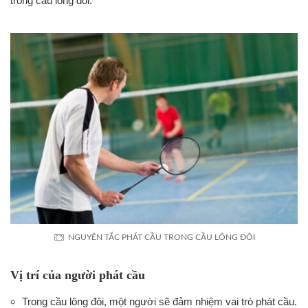
trong cầu lông đôi:
NGUYÊN TẮC PHÁT CẦU TRONG CẦU LÔNG ĐÔI
Vị trí của người phát cầu
Trong cầu lông đôi, một người sẽ đảm nhiệm vai trò phát cầu.