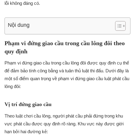
lỗi không đáng có.
Nội dung
Phạm vi đứng giao cầu trong cầu lông đôi theo
quy định
Phạm vi đứng giao cầu trong cầu lông đôi được quy định cụ thể
để đảm bảo tính công bằng và tuân thủ luật thi đấu. Dưới đây là
một số điểm quan trọng về phạm vi đứng giao cầu luật phát cầu
lông đôi:
Vị trí đứng giao cầu
Theo luật chơi cầu lông, người phát cầu phải đứng trong khu
vực phát cầu được quy định rõ ràng. Khu vực này được giới
hạn bởi hai đường kẻ: