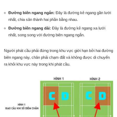
Đường biên ngang ngắn:
Đây là đường kẻ ngang gần lưới
nhất, chia sân thành hai phần bằng nhau.
Đường biên ngang dài:
Đây là đường kẻ ngang xa lưới
nhất, song song với đường biên ngang ngắn.
Người phát cầu phải đứng trong khu vực giới hạn bởi hai đường
biên ngang này, chân phải chạm đất và không được di chuyển
ra khỏi khu vực này trong khi phát cầu.