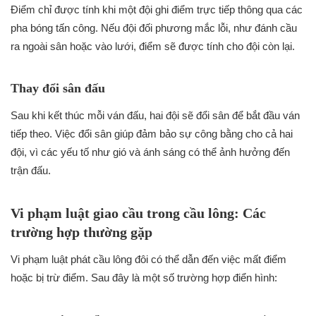
Điểm chỉ được tính khi một đội ghi điểm trực tiếp thông qua các
pha bóng tấn công. Nếu đội đối phương mắc lỗi, như đánh cầu
ra ngoài sân hoặc vào lưới, điểm sẽ được tính cho đội còn lại.
Thay đổi sân đấu
Sau khi kết thúc mỗi ván đấu, hai đội sẽ đổi sân để bắt đầu ván
tiếp theo. Việc đổi sân giúp đảm bảo sự công bằng cho cả hai
đội, vì các yếu tố như gió và ánh sáng có thể ảnh hưởng đến
trận đấu.
Vi phạm luật giao cầu trong cầu lông: Các
trường hợp thường gặp
Vi phạm luật phát cầu lông đôi có thể dẫn đến việc mất điểm
hoặc bị trừ điểm. Sau đây là một số trường hợp điển hình: