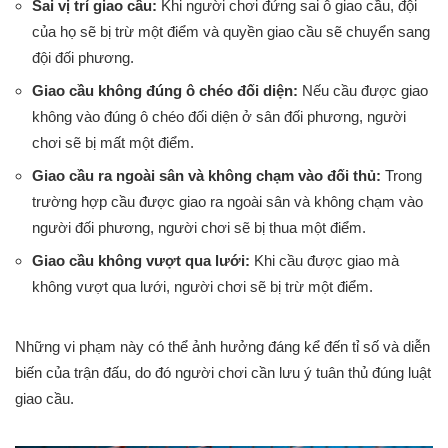
Sai vị trí giao cầu:
Khi người chơi đứng sai ô giao cầu, đội
của họ sẽ bị trừ một điểm và quyền giao cầu sẽ chuyển sang
đội đối phương.
Giao cầu không đúng ô chéo đối diện:
Nếu cầu được giao
không vào đúng ô chéo đối diện ở sân đối phương, người
chơi sẽ bị mất một điểm.
Giao cầu ra ngoài sân và không chạm vào đối thủ:
Trong
trường hợp cầu được giao ra ngoài sân và không chạm vào
người đối phương, người chơi sẽ bị thua một điểm.
Giao cầu không vượt qua lưới:
Khi cầu được giao mà
không vượt qua lưới, người chơi sẽ bị trừ một điểm.
Những vi phạm này có thể ảnh hưởng đáng kể đến tỉ số và diễn
biến của trận đấu, do đó người chơi cần lưu ý tuân thủ đúng luật
giao cầu.