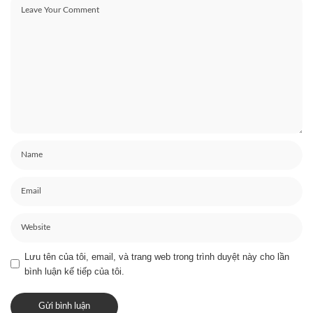
Lưu tên của tôi, email, và trang web trong trình duyệt này cho lần
bình luận kế tiếp của tôi.