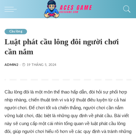
Cầu lông
Luật phát cầu lông đôi người chơi
cần nắm
ADMIN2
19 THÁNG 5, 2024
Cầu lông đôi là một môn thể thao hấp dẫn, đòi hỏi sự phối hợp
nhịp nhàng, chiến thuật tinh vi và kỹ thuật điêu luyện từ cả hai
người chơi. Để chơi tốt và chiến thắng, người chơi cần nắm
vững luật chơi, đặc biệt là những quy định về phát cầu. Bài viết
này sẽ cung cấp một cái nhìn tổng quan về luật phát cầu lông
đôi, giúp người chơi hiểu rõ hơn về các quy định và tránh những