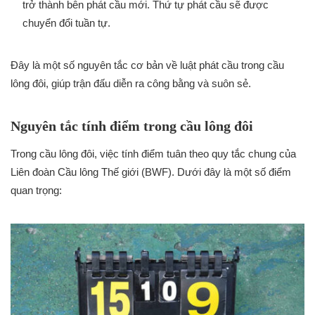
trở thành bên phát cầu mới. Thứ tự phát cầu sẽ được
chuyển đổi tuần tự.
Đây là một số nguyên tắc cơ bản về luật phát cầu trong cầu
lông đôi, giúp trận đấu diễn ra công bằng và suôn sẻ.
Nguyên tắc tính điểm trong cầu lông đôi
Trong cầu lông đôi, việc tính điểm tuân theo quy tắc chung của
Liên đoàn Cầu lông Thế giới (BWF). Dưới đây là một số điểm
quan trọng: