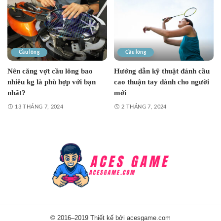
Cầu lông
Cầu lông
Nên căng vợt cầu lông bao
Hướng dẫn kỹ thuật đánh cầu
nhiêu kg là phù hợp với bạn
cao thuận tay dành cho người
nhất?
mới
13 THÁNG 7, 2024
2 THÁNG 7, 2024
© 2016–2019 Thiết kế bởi acesgame.com