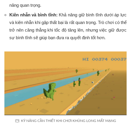
năng quan trọng.
Kiên nhẫn và bình tĩnh:
Khả năng giữ bình tĩnh dưới áp lực
và kiên nhẫn khi gặp thất bại là rất quan trọng. Trò chơi có thể
trở nên căng thẳng khi tốc độ tăng lên, nhưng việc giữ được
sự bình tĩnh sẽ giúp bạn đưa ra quyết định tốt hơn.
KỸ NĂNG CẦN THIẾT KHI CHƠI KHỦNG LONG MẤT MẠNG