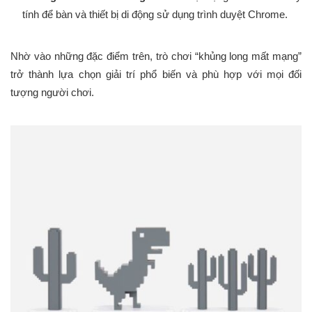
tính để bàn và thiết bị di động sử dụng trình duyệt Chrome.
Nhờ vào những đặc điểm trên, trò chơi “khủng long mất mạng”
trở thành lựa chọn giải trí phổ biến và phù hợp với mọi đối
tượng người chơi.