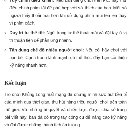
Tùy chỉnh điều khiển:
Nếu bạn đang chơi trên PC, hãy thử
điều chỉnh phím tắt để phù hợp với sở thích của bạn. Một số
người thấy thoải mái hơn khi sử dụng phím mũi tên lên thay
vì phím cách.
Duy trì tư thế tốt:
Ngồi trong tư thế thoải mái và đặt tay ở vị
trí thuận tiện để phản ứng nhanh.
Tận dụng chế độ nhiều người chơi:
Nếu có, hãy chơi với
bạn bè. Cạnh tranh lành mạnh có thể thúc đẩy bạn cải thiện
kỹ năng nhanh hơn.
Kết luận
Trò chơi Khủng Long mất mạng đã chứng minh sức hút bền bỉ
của mình qua thời gian, thu hút hàng triệu người chơi trên toàn
thế giới. Với những bí quyết và chiến lược được chia sẻ trong
bài viết này, bạn đã có trong tay công cụ để nâng cao kỹ năng
và đạt được những thành tích ấn tượng.