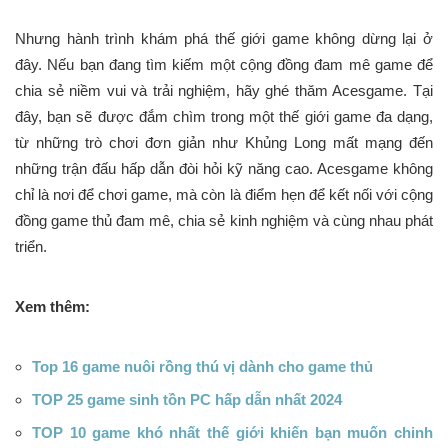
Nhưng hành trình khám phá thế giới game không dừng lại ở
đây. Nếu bạn đang tìm kiếm một cộng đồng đam mê game để
chia sẻ niềm vui và trải nghiệm, hãy ghé thăm Acesgame. Tại
đây, bạn sẽ được đắm chìm trong một thế giới game đa dạng,
từ những trò chơi đơn giản như Khủng Long mất mạng đến
những trận đấu hấp dẫn đòi hỏi kỹ năng cao. Acesgame không
chỉ là nơi để chơi game, mà còn là điểm hẹn để kết nối với cộng
đồng game thủ đam mê, chia sẻ kinh nghiệm và cùng nhau phát
triển.
Xem thêm:
Top 16 game nuôi rồng thú vị dành cho game thủ
TOP 25 game sinh tồn PC hấp dẫn nhất 2024
TOP 10 game khó nhất thế giới khiến bạn muốn chinh