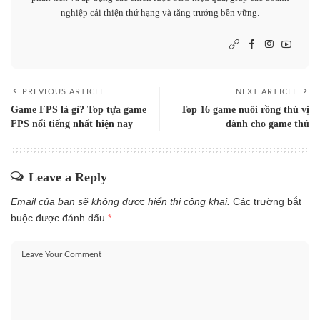
nghiệp cải thiện thứ hạng và tăng trưởng bền vững.
PREVIOUS ARTICLE
NEXT ARTICLE
Game FPS là gì? Top tựa game
Top 16 game nuôi rồng thú vị
FPS nổi tiếng nhất hiện nay
dành cho game thủ
Leave a Reply
Email của bạn sẽ không được hiển thị công khai.
Các trường bắt
buộc được đánh dấu
*