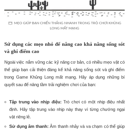
MẸO GIÚP BẠN CHIẾN THẮNG NHANH TRONG TRÒ CHƠI KHỦNG
LONG MẤT MẠNG
Sử dụng các mẹo nhỏ để nâng cao khả năng sống sót
và ghi điểm cao
Ngoài việc nắm vững các kỹ năng cơ bản, có nhiều mẹo vặt có
thể giúp bạn cải thiện đáng kể khả năng sống sót và ghi điểm
trong Game Khủng Long mất mạng. Hãy áp dụng những bí
quyết sau để nâng tầm trải nghiệm chơi của bạn:
Tập trung vào nhịp điệu:
Trò chơi có một nhịp điệu nhất
định. Hãy tập trung vào nhịp này thay vì từng chướng ngại
vật riêng lẻ.
Sử dụng âm thanh:
Âm thanh nhảy và va chạm có thể giúp