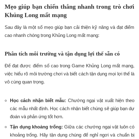
Mẹo giúp bạn chiến thắng nhanh trong trò chơi
Khủng Long mất mạng
Sau đây là một số mẹo giúp bạn cải thiện kỹ năng và đạt điểm
cao nhanh chóng trong Khủng Long mất mạng:
Phân tích môi trường và tận dụng lợi thế sẵn có
Để đạt được điểm số cao trong Game Khủng Long mất mạng,
việc hiểu rõ môi trường chơi và biết cách tận dụng mọi lợi thế là
vô cùng quan trọng.
Học cách nhận biết mẫu:
Chướng ngại vật xuất hiện theo
các mẫu nhất định. Học cách nhận biết chúng sẽ giúp bạn dự
đoán và phản ứng tốt hơn.
Tận dụng khoảng trống:
Giữa các chướng ngại vật luôn có
khoảng trống. Hãy tận dụng chúng để nghỉ ngơi và chuẩn bị