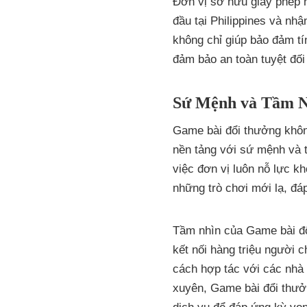
Đơn vị sở hữu giấy phép 
đầu tại Philippines và nh
không chỉ giúp bảo đảm tí
đảm bảo an toàn tuyệt đối
Sứ Mệnh và Tầm N
Game bài đổi thưởng không
nền tảng với sứ mệnh và t
việc đơn vị luôn nỗ lực k
những trò chơi mới lạ, đá
Tầm nhìn của Game bài đổi
kết nối hàng triệu người 
cách hợp tác với các nhà 
xuyên, Game bài đổi thưở