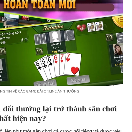
NG TIN VỀ CÁC GAME BÀI ONLINE ĂN THƯỞNG
 đổi thưởng lại trở thành sân chơi
hất hiện nay?
ổi lên như một sân chơi cá cược nổi tiếng và được yêu