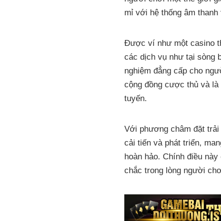
mỉ với hệ thống âm thanh 
Được ví như một casino t
các dịch vụ như tại sòng 
nghiệm đẳng cấp cho ngườ
cộng đồng cược thủ và là 
tuyến.
Với phương châm đặt trải 
cải tiến và phát triển, m
hoàn hảo. Chính điều này 
chắc trong lòng người chơi