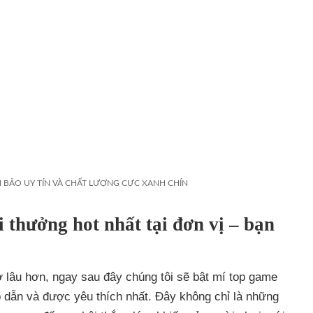
 BẢO UY TÍN VÀ CHẤT LƯỢNG CỰC XANH CHÍN
 thưởng hot nhất tại đơn vị – bạn
 lâu hơn, ngay sau đây chúng tôi sẽ bật mí top game
 dẫn và được yêu thích nhất. Đây không chỉ là những