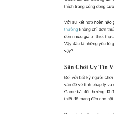
thích trong cộng đồng cư
Với sự kết hợp hoàn hảo g
thưởng
không chỉ đơn thu
đến nhiều giá trị thiết th
Vậy đâu là những yếu tố g
vậy?
Sân Chơi Uy Tín 
Đối với bất kỳ người chơi
vấn đề về tính pháp lý và 
Game bài đổi thưởng đã đầ
thiết để mang đến cho hội