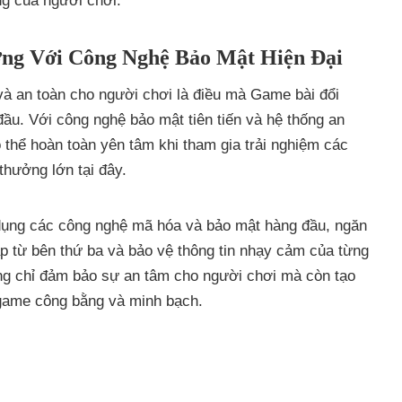
ng của người chơi.
ng Với Công Nghệ Bảo Mật Hiện Đại
và an toàn cho người chơi là điều mà Game bài đổi
đầu. Với công nghệ bảo mật tiên tiến và hệ thống an
ó thể hoàn toàn yên tâm khi tham gia trải nghiệm các
hưởng lớn tại đây.
dụng các công nghệ mã hóa và bảo mật hàng đầu, ngăn
p từ bên thứ ba và bảo vệ thông tin nhạy cảm của từng
ng chỉ đảm bảo sự an tâm cho người chơi mà còn tạo
game công bằng và minh bạch.