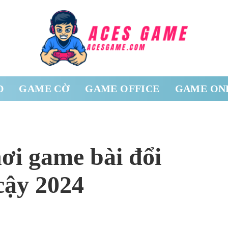
D
GAME CỜ
GAME OFFICE
GAME ON
ơi game bài đổi
cậy 2024