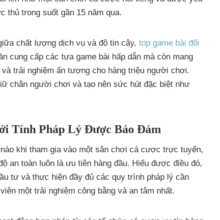
ợc thủ trong suốt gần 15 năm qua.
iữa chất lượng dịch vụ và độ tin cậy,
top game bài đổi
ần cung cấp các tựa game bài hấp dẫn mà còn mang
ực và trải nghiệm ấn tượng cho hàng triệu người chơi.
iữ chân người chơi và tạo nên sức hút đặc biệt như
Với Tính Pháp Lý Được Bảo Đảm
 nào khi tham gia vào một sân chơi cá cược trực tuyến,
độ an toàn luôn là ưu tiên hàng đầu. Hiểu được điều đó,
u tư và thực hiện đầy đủ các quy trình pháp lý cần
 viên một trải nghiệm công bằng và an tâm nhất.