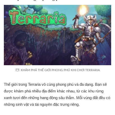
KHÁM PHÁ THẾ GIỚI PHONG PHÚ KHI CHƠI TERRARIA
Thế giới trong Terraria vô cùng phong phú và đa dạng. Bạn sẽ
được khám phá nhiều địa điểm khác nhau, từ các khu rừng
xanh tươi đến những hang động sâu thẳm. Mỗi vùng đất đều có
những sinh vật và tài nguyên đặc trưng riêng.