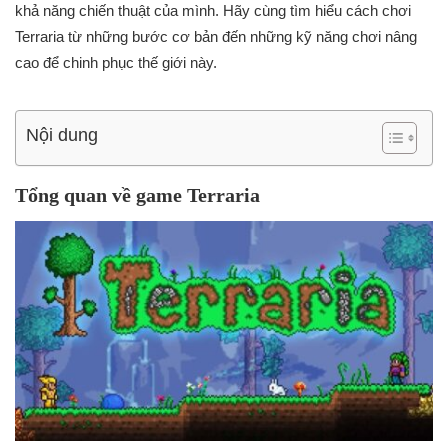
khả năng chiến thuật của mình. Hãy cùng tìm hiểu cách chơi
Terraria từ những bước cơ bản đến những kỹ năng chơi nâng
cao để chinh phục thế giới này.
Nội dung
Tổng quan về game Terraria