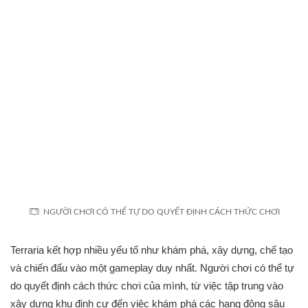
NGƯỜI CHƠI CÓ THỂ TỰ DO QUYẾT ĐỊNH CÁCH THỨC CHƠI
Terraria kết hợp nhiều yếu tố như khám phá, xây dựng, chế tạo
và chiến đấu vào một gameplay duy nhất. Người chơi có thể tự
do quyết định cách thức chơi của mình, từ việc tập trung vào
xây dựng khu định cư đến việc khám phá các hang động sâu