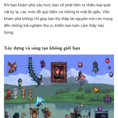
Khi bạn khám phá sâu hơn, bạn sẽ phát hiện ra nhiều loại quái
vật kỳ lạ, các món đồ quý hiếm và những bí mật ẩn giấu. Việc
khám phá không chỉ giúp bạn thu thập tài nguyên mà còn mang
đến những trải nghiệm thú vị, khiến bạn luôn cảm thấy hào
hứng.
Xây dựng và sáng tạo không giới hạn