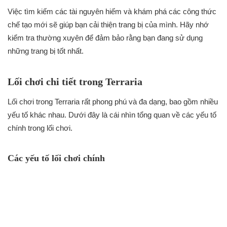
Việc tìm kiếm các tài nguyên hiếm và khám phá các công thức
chế tạo mới sẽ giúp bạn cải thiện trang bị của mình. Hãy nhớ
kiểm tra thường xuyên để đảm bảo rằng bạn đang sử dụng
những trang bị tốt nhất.
Lối chơi chi tiết trong Terraria
Lối chơi trong Terraria rất phong phú và đa dạng, bao gồm nhiều
yếu tố khác nhau. Dưới đây là cái nhìn tổng quan về các yếu tố
chính trong lối chơi.
Các yếu tố lối chơi chính