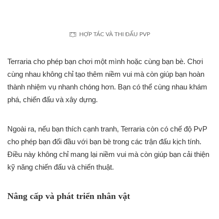
HỢP TÁC VÀ THI ĐẤU PVP
Terraria cho phép bạn chơi một mình hoặc cùng bạn bè. Chơi
cùng nhau không chỉ tạo thêm niềm vui mà còn giúp bạn hoàn
thành nhiệm vụ nhanh chóng hơn. Bạn có thể cùng nhau khám
phá, chiến đấu và xây dựng.
Ngoài ra, nếu bạn thích cạnh tranh, Terraria còn có chế độ PvP
cho phép bạn đối đầu với bạn bè trong các trận đấu kịch tính.
Điều này không chỉ mang lại niềm vui mà còn giúp bạn cải thiện
kỹ năng chiến đấu và chiến thuật.
Nâng cấp và phát triển nhân vật