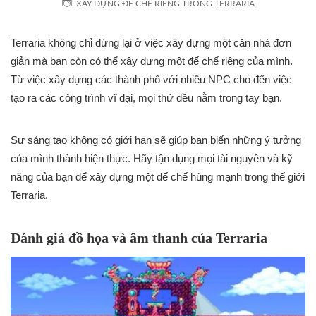
XÂY DỰNG ĐẾ CHẾ RIÊNG TRONG TERRARIA
Terraria không chỉ dừng lại ở việc xây dựng một căn nhà đơn
giản mà bạn còn có thể xây dựng một đế chế riêng của mình.
Từ việc xây dựng các thành phố với nhiều NPC cho đến việc
tạo ra các công trình vĩ đại, mọi thứ đều nằm trong tay bạn.
Sự sáng tạo không có giới hạn sẽ giúp bạn biến những ý tưởng
của mình thành hiện thực. Hãy tận dụng mọi tài nguyên và kỹ
năng của bạn để xây dựng một đế chế hùng mạnh trong thế giới
Terraria.
Đánh giá đồ họa và âm thanh của Terraria