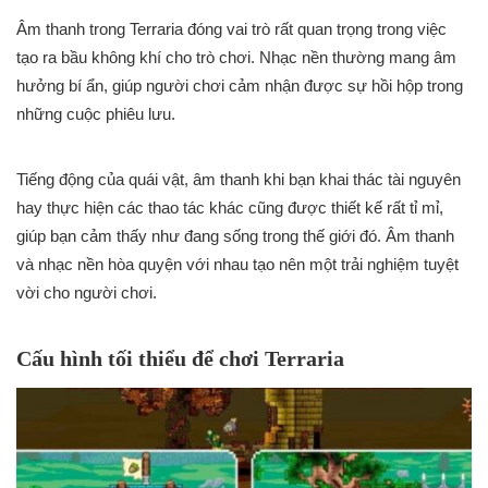
Âm thanh trong Terraria đóng vai trò rất quan trọng trong việc
tạo ra bầu không khí cho trò chơi. Nhạc nền thường mang âm
hưởng bí ẩn, giúp người chơi cảm nhận được sự hồi hộp trong
những cuộc phiêu lưu.
Tiếng động của quái vật, âm thanh khi bạn khai thác tài nguyên
hay thực hiện các thao tác khác cũng được thiết kế rất tỉ mỉ,
giúp bạn cảm thấy như đang sống trong thế giới đó. Âm thanh
và nhạc nền hòa quyện với nhau tạo nên một trải nghiệm tuyệt
vời cho người chơi.
Cấu hình tối thiểu để chơi Terraria