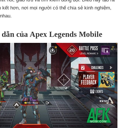
kết hơn, nơi mọi người có thể chia sẻ kinh nghiệm,
 nhau.
 dẫn của Apex Legends Mobile