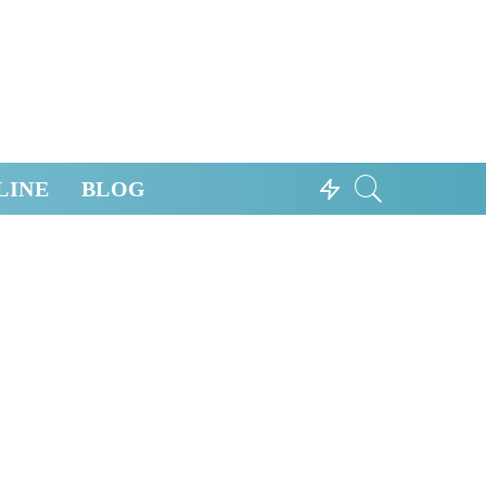
LINE
BLOG