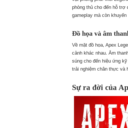
phòng thủ cho đến hỗ trợ 
gameplay mà còn khuyến k
Đồ họa và âm than
Về mặt đồ họa, Apex Lege
cảnh khác nhau. Âm thanh
súng cho đến hiệu ứng kỹ 
trải nghiệm chân thực và 
Sự ra đời của A