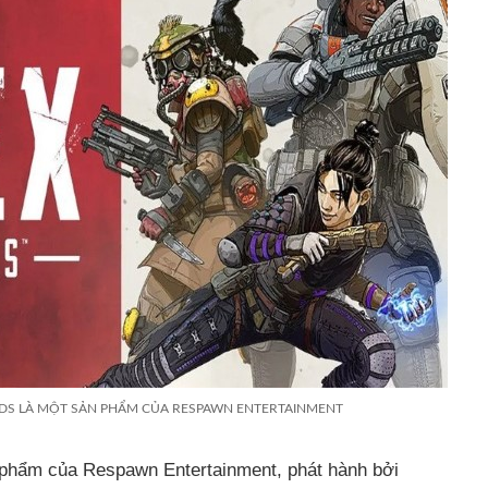
DS LÀ MỘT SẢN PHẨM CỦA RESPAWN ENTERTAINMENT
phẩm của Respawn Entertainment, phát hành bởi