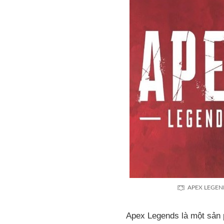
APEX LEGEN
Apex Legends là một sản 