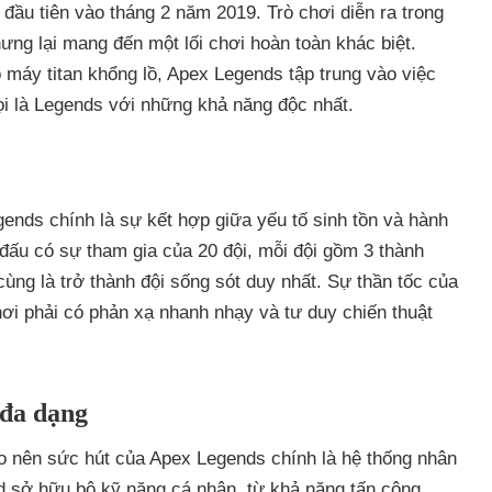
n đầu tiên vào tháng 2 năm 2019. Trò chơi diễn ra trong
nhưng lại mang đến một lối chơi hoàn toàn khác biệt.
máy titan khổng lồ, Apex Legends tập trung vào việc
ọi là Legends với những khả năng độc nhất.
ends chính là sự kết hợp giữa yếu tố sinh tồn và hành
 đấu có sự tham gia của 20 đội, mỗi đội gồm 3 thành
cùng là trở thành đội sống sót duy nhất. Sự thần tốc của
ơi phải có phản xạ nhanh nhạy và tư duy chiến thuật
 đa dạng
ạo nên sức hút của Apex Legends chính là hệ thống nhân
d sở hữu bộ kỹ năng cá nhân, từ khả năng tấn công,