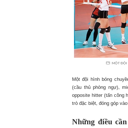
MỘT ĐỘI
Một đội hình bóng chuyền
(cầu thủ phòng ngự), mid
opposite hitter (tấn công h
trò đặc biệt, đóng góp vào
Những điều cần 