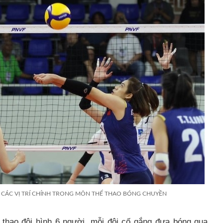
CÁC VỊ TRÍ CHÍNH TRONG MÔN THỂ THAO BÓNG CHUYỀN
thao đội hình 6 người, mỗi đội cố gắng đưa bóng qua