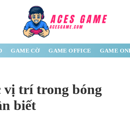
D
GAME CỜ
GAME OFFICE
GAME ON
vị trí trong bóng
n biết