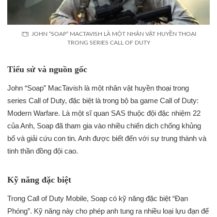
JOHN “SOAP” MACTAVISH LÀ MỘT NHÂN VẬT HUYỀN THOẠI
TRONG SERIES CALL OF DUTY
Tiểu sử và nguồn gốc
John “Soap” MacTavish là một nhân vật huyền thoại trong
series Call of Duty, đặc biệt là trong bộ ba game Call of Duty:
Modern Warfare. Là một sĩ quan SAS thuộc đội đặc nhiệm 22
của Anh, Soap đã tham gia vào nhiều chiến dịch chống khủng
bố và giải cứu con tin. Anh được biết đến với sự trung thành và
tinh thần đồng đội cao.
Kỹ năng đặc biệt
Trong Call of Duty Mobile, Soap có kỹ năng đặc biệt “Đạn
Phóng”. Kỹ năng này cho phép anh tung ra nhiều loại lựu đạn để