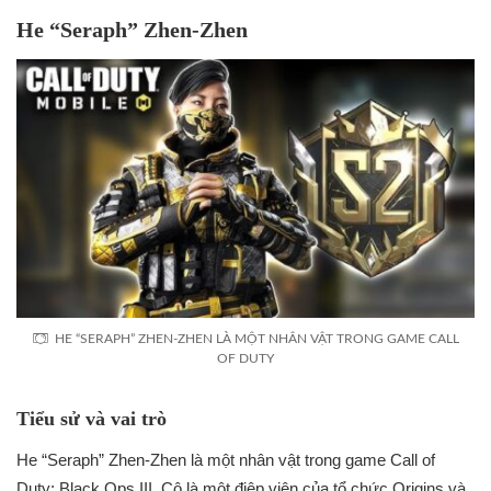
He “Seraph” Zhen-Zhen
HE “SERAPH” ZHEN-ZHEN LÀ MỘT NHÂN VẬT TRONG GAME CALL
OF DUTY
Tiểu sử và vai trò
He “Seraph” Zhen-Zhen là một nhân vật trong game Call of
Duty: Black Ops III. Cô là một điệp viên của tổ chức Origins và