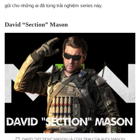
gũi cho những ai đã từng trải nghiệm series này.
David “Section” Mason
DAVID “SECTION” MASON LÀ CON TRAI CỦA ALEX MASON