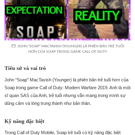
JOHN “SOAP” MACTAVISH (YOUNGER) LÀ PHIÊN BẢN TRẺ TUỔI
HƠN CỦA SOAP TRONG GAME CALL OF DUTY
Tiểu sử và vai trò
John “Soap” MacTavish (Younger) là phiên bản trẻ tuổi hơn của
Soap trong game Call of Duty: Modern Warfare 2019. Anh là một
sĩ quan SAS của Anh, trẻ tuổi nhưng vẫn mang trong mình sự
dũng cảm và lòng trung thành như bản thân.
Kỹ năng đặc biệt
Trong Call of Duty Mobile, Soap trẻ tuổi có kỹ năng đặc biệt