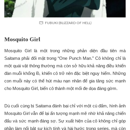
FUBUKI (BLIZZARD OF HELL)
Mosquito Girl
Mosquito Girl là một trong những phản diện đầu tiên mà
Saitama phải đối mặt trong “One Punch Man.” Cô không chỉ là
một quái vật thông thường mà còn sở hữu khả năng điều khiển
đàn muỗi khổng lồ, khiến cô trở nên đặc biệt nguy hiểm. Những
con muỗi này có thể hút máu nạn nhân để gia tăng sức mạnh
cho Mosquito Girl, biến cô thành một mối đe dọa đáng gờm.
Dù cuối cùng bị Saitama đánh bại chỉ với một cú đấm, hình ảnh
Mosquito Girl vẫn để lại ấn tượng mạnh mẽ nhờ khả năng chiến
đấu và sức mạnh đáng sợ. Sự xuất hiện của cô không chỉ góp
phần làm nổi bật sự kịch tính và hài hước trong series, mà còn