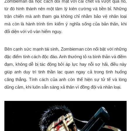
Zombieman đã học cách đối mặt với cái chết và vượt qua nó,
từ đó hình thành nên một tâm lý kiên cường và bền bỉ. Những
trận chiến mà anh tham gia không chỉ nhằm bảo vệ nhân loại
mà còn là hành trình tìm kiếm ý nghĩa sống của bản thân, khi
đối diện với vô vàn hiểm nguy.
Bên cạnh sức mạnh tái sinh, Zombieman còn nổi bật với những
đặc điểm tính cách độc đáo. Anh thường tỏ ra bình thản và điềm
đạm, không dễ bị tác động bởi áp lực hay nỗi sợ hãi, điều này
giúp anh duy trì tinh thần lạc quan ngay cả trong tình huống
căng thẳng. Tính cách của anh còn thể hiện sự tử tế và lòng
dũng cảm, khi luôn sẵn sàng xả thân vì đồng đội và nhân loại.