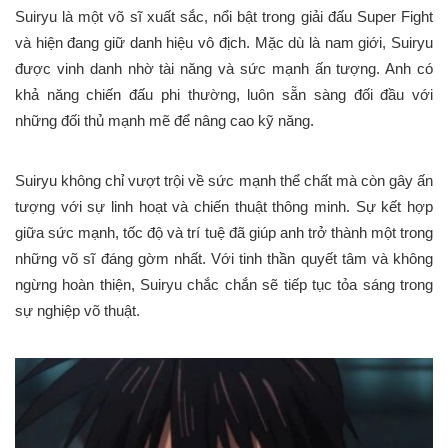
Suiryu là một võ sĩ xuất sắc, nổi bật trong giải đấu Super Fight
và hiện đang giữ danh hiệu vô địch. Mặc dù là nam giới, Suiryu
được vinh danh nhờ tài năng và sức mạnh ấn tượng. Anh có
khả năng chiến đấu phi thường, luôn sẵn sàng đối đầu với
những đối thủ mạnh mẽ để nâng cao kỹ năng.
Suiryu không chỉ vượt trội về sức mạnh thể chất mà còn gây ấn
tượng với sự linh hoạt và chiến thuật thông minh. Sự kết hợp
giữa sức mạnh, tốc độ và trí tuệ đã giúp anh trở thành một trong
những võ sĩ đáng gờm nhất. Với tinh thần quyết tâm và không
ngừng hoàn thiện, Suiryu chắc chắn sẽ tiếp tục tỏa sáng trong
sự nghiệp võ thuật.