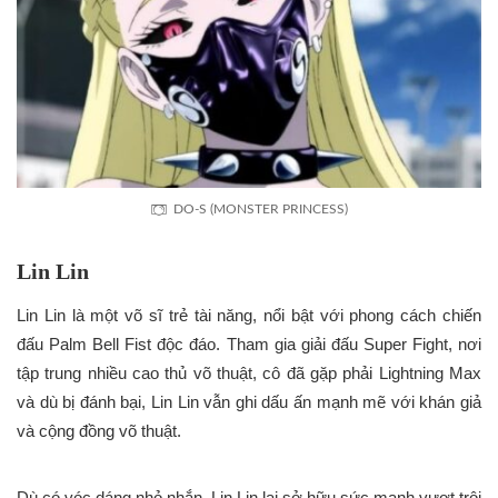
DO-S (MONSTER PRINCESS)
Lin Lin
Lin Lin là một võ sĩ trẻ tài năng, nổi bật với phong cách chiến
đấu Palm Bell Fist độc đáo. Tham gia giải đấu Super Fight, nơi
tập trung nhiều cao thủ võ thuật, cô đã gặp phải Lightning Max
và dù bị đánh bại, Lin Lin vẫn ghi dấu ấn mạnh mẽ với khán giả
và cộng đồng võ thuật.
Dù có vóc dáng nhỏ nhắn, Lin Lin lại sở hữu sức mạnh vượt trội