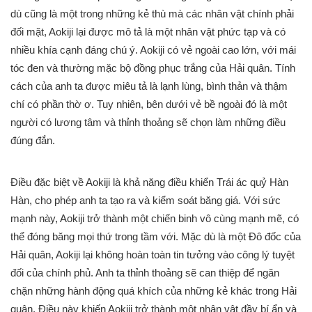
dù cũng là một trong những kẻ thù mà các nhân vật chính phải
đối mặt, Aokiji lại được mô tả là một nhân vật phức tạp và có
nhiều khía cạnh đáng chú ý. Aokiji có vẻ ngoài cao lớn, với mái
tóc đen và thường mặc bộ đồng phục trắng của Hải quân. Tính
cách của anh ta được miêu tả là lạnh lùng, bình thản và thậm
chí có phần thờ ơ. Tuy nhiên, bên dưới vẻ bề ngoài đó là một
người có lương tâm và thỉnh thoảng sẽ chọn làm những điều
đúng đắn.
Điều đặc biệt về Aokiji là khả năng điều khiển Trái ác quỷ Hàn
Hàn, cho phép anh ta tạo ra và kiểm soát băng giá. Với sức
mạnh này, Aokiji trở thành một chiến binh vô cùng mạnh mẽ, có
thể đóng băng mọi thứ trong tầm với. Mặc dù là một Đô đốc của
Hải quân, Aokiji lại không hoàn toàn tin tưởng vào công lý tuyệt
đối của chính phủ. Anh ta thỉnh thoảng sẽ can thiệp để ngăn
chặn những hành động quá khích của những kẻ khác trong Hải
quân. Điều này khiến Aokiji trở thành một nhân vật đầy bí ẩn và