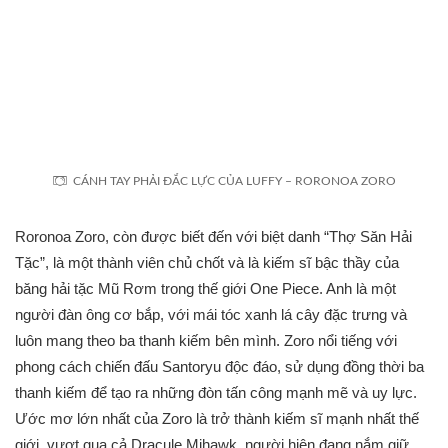
CÁNH TAY PHẢI ĐẮC LỰC CỦA LUFFY – RORONOA ZORO
Roronoa Zoro, còn được biết đến với biệt danh “Thợ Săn Hải
Tặc”, là một thành viên chủ chốt và là kiếm sĩ bậc thầy của
băng hải tặc Mũ Rơm trong thế giới One Piece. Anh là một
người đàn ông cơ bắp, với mái tóc xanh lá cây đặc trưng và
luôn mang theo ba thanh kiếm bên mình. Zoro nổi tiếng với
phong cách chiến đấu Santoryu độc đáo, sử dụng đồng thời ba
thanh kiếm để tạo ra những đòn tấn công mạnh mẽ và uy lực.
Ước mơ lớn nhất của Zoro là trở thành kiếm sĩ mạnh nhất thế
giới, vượt qua cả Dracule Mihawk, người hiện đang nắm giữ