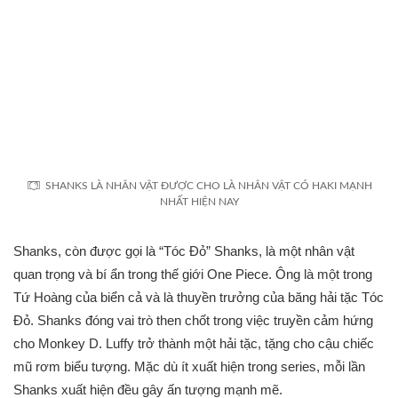
SHANKS LÀ NHÂN VẬT ĐƯỢC CHO LÀ NHÂN VẬT CÓ HAKI MẠNH
NHẤT HIỆN NAY
Shanks, còn được gọi là “Tóc Đỏ” Shanks, là một nhân vật
quan trọng và bí ẩn trong thế giới One Piece. Ông là một trong
Tứ Hoàng của biển cả và là thuyền trưởng của băng hải tặc Tóc
Đỏ. Shanks đóng vai trò then chốt trong việc truyền cảm hứng
cho Monkey D. Luffy trở thành một hải tặc, tặng cho cậu chiếc
mũ rơm biểu tượng. Mặc dù ít xuất hiện trong series, mỗi lần
Shanks xuất hiện đều gây ấn tượng mạnh mẽ.