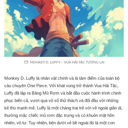
MONKEY D. LUFFY – VUA HẢI TẶC TƯƠNG LAI
Monkey D. Luffy là nhân vật chính và là tâm điểm của toàn bộ
câu chuyện One Piece. Với khát vọng trở thành Vua Hải Tặc,
Luffy đã lập ra Băng Mũ Rơm và bắt đầu cuộc hành trình chinh
phục biển cả, vượt qua vô số thử thách và đối đầu với những
kẻ thù mạnh mẽ. Luffy là một chàng trai trẻ với vẻ ngoài giản dị,
thường mặc chiếc mũ rơm đặc trưng và có khuôn mặt hồn
nhiên, vô tư. Tuy nhiên, bên dưới vẻ bề ngoài đó là một con