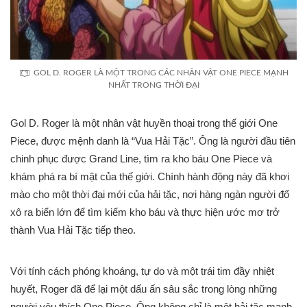
GOL D. ROGER LÀ MỘT TRONG CÁC NHÂN VẬT ONE PIECE MẠNH
NHẤT TRONG THỜI ĐẠI
Gol D. Roger là một nhân vật huyền thoại trong thế giới One
Piece, được mệnh danh là “Vua Hải Tặc”. Ông là người đầu tiên
chinh phục được Grand Line, tìm ra kho báu One Piece và
khám phá ra bí mật của thế giới. Chính hành động này đã khơi
mào cho một thời đại mới của hải tặc, nơi hàng ngàn người đổ
xô ra biển lớn để tìm kiếm kho báu và thực hiện ước mơ trở
thành Vua Hải Tặc tiếp theo.
Với tính cách phóng khoáng, tự do và một trái tim đầy nhiệt
huyết, Roger đã để lại một dấu ấn sâu sắc trong lòng những
người yêu thích One Piece. Ông không chỉ là một hải tặc mạnh