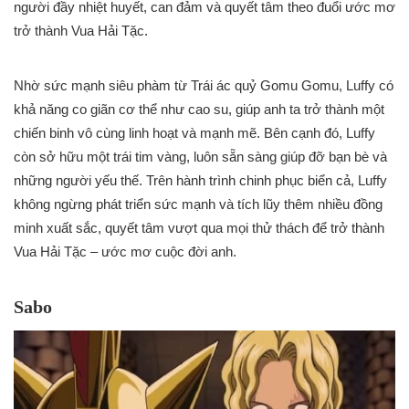
người đầy nhiệt huyết, can đảm và quyết tâm theo đuổi ước mơ
trở thành Vua Hải Tặc.
Nhờ sức mạnh siêu phàm từ Trái ác quỷ Gomu Gomu, Luffy có
khả năng co giãn cơ thể như cao su, giúp anh ta trở thành một
chiến binh vô cùng linh hoạt và mạnh mẽ. Bên cạnh đó, Luffy
còn sở hữu một trái tim vàng, luôn sẵn sàng giúp đỡ bạn bè và
những người yếu thế. Trên hành trình chinh phục biển cả, Luffy
không ngừng phát triển sức mạnh và tích lũy thêm nhiều đồng
minh xuất sắc, quyết tâm vượt qua mọi thử thách để trở thành
Vua Hải Tặc – ước mơ cuộc đời anh.
Sabo