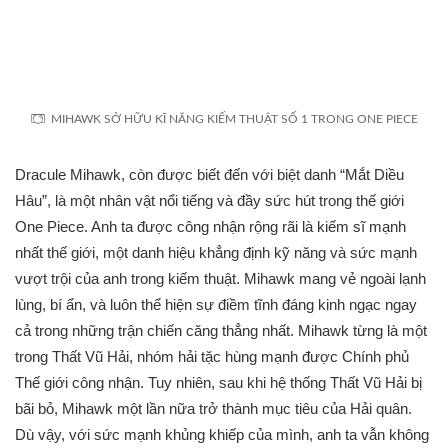
MIHAWK SỞ HỮU KĨ NĂNG KIẾM THUẬT SỐ 1 TRONG ONE PIECE
Dracule Mihawk, còn được biết đến với biệt danh “Mắt Diều
Hâu”, là một nhân vật nổi tiếng và đầy sức hút trong thế giới
One Piece. Anh ta được công nhận rộng rãi là kiếm sĩ mạnh
nhất thế giới, một danh hiệu khẳng định kỹ năng và sức mạnh
vượt trội của anh trong kiếm thuật. Mihawk mang vẻ ngoài lạnh
lùng, bí ẩn, và luôn thể hiện sự điềm tĩnh đáng kinh ngạc ngay
cả trong những trận chiến căng thẳng nhất. Mihawk từng là một
trong Thất Vũ Hải, nhóm hải tặc hùng mạnh được Chính phủ
Thế giới công nhận. Tuy nhiên, sau khi hệ thống Thất Vũ Hải bị
bãi bỏ, Mihawk một lần nữa trở thành mục tiêu của Hải quân.
Dù vậy, với sức mạnh khủng khiếp của mình, anh ta vẫn không