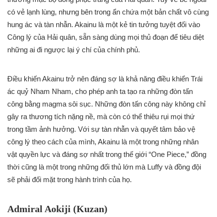
có vẻ lạnh lùng, nhưng bên trong ẩn chứa một bản chất vô cùng
hung ác và tàn nhẫn. Akainu là một kẻ tin tưởng tuyệt đối vào
Công lý của Hải quân, sẵn sàng dùng mọi thủ đoạn để tiêu diệt
những ai đi ngược lại ý chí của chính phủ.
Điều khiến Akainu trở nên đáng sợ là khả năng điều khiển Trái
ác quỷ Nham Nham, cho phép anh ta tạo ra những đòn tấn
công bằng magma sôi sục. Những đòn tấn công này không chỉ
gây ra thương tích nặng nề, mà còn có thể thiêu rụi mọi thứ
trong tầm ảnh hưởng. Với sự tàn nhẫn và quyết tâm bảo vệ
công lý theo cách của mình, Akainu là một trong những nhân
vật quyền lực và đáng sợ nhất trong thế giới “One Piece,” đồng
thời cũng là một trong những đối thủ lớn mà Luffy và đồng đội
sẽ phải đối mặt trong hành trình của họ.
Admiral Aokiji (Kuzan)