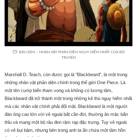
RÂU ĐEN – NHÂN VẬT PHẢN DIỆN NGUY HIỂM NHẤT CỦA BỘ
TRUYỆN
Marshall D. Teach, còn được gọi là “Blackbeard”, là một trong
những nhân vật phản diện chính trong thế giới One Piece. Là
một tên cướp biển tham vọng và không có lương tâm,
Blackbeard đã trở thành một trong những kẻ thù nguy hiểm nhất
mà các nhân vật chính phải đối mặt. Blackbeard là một người
đàn ông cao lớn với vẻ ngoài bất cần đời, thường ăn mặc bẩn
thỉu và mang một bộ râu đen rậm rạp đặc trưng. Tuy vẻ ngoài
có vẻ bụi bặm, nhưng bên trong anh ta ẩn chứa một tâm hồn