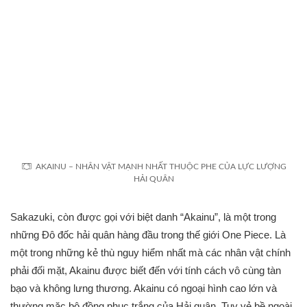
AKAINU – NHÂN VẬT MẠNH NHẤT THUỘC PHE CỦA LỰC LƯỢNG
HẢI QUÂN
Sakazuki, còn được gọi với biệt danh “Akainu”, là một trong
những Đô đốc hải quân hàng đầu trong thế giới One Piece. Là
một trong những kẻ thù nguy hiểm nhất mà các nhân vật chính
phải đối mặt, Akainu được biết đến với tính cách vô cùng tàn
bạo và không lưng thương. Akainu có ngoại hình cao lớn và
thường mặc bộ đồng phục trắng của Hải quân. Tuy vẻ bề ngoài