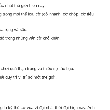
c nhất thế giới hiện nay.
 trong mọi thể loại cờ (cờ nhanh, cờ chớp, cờ tiêu
ua rộng và sâu.
 độ trong những ván cờ khó khăn.
ối chơi quá thận trọng và thiếu sự táo bạo.
i duy trì vị trí số một thế giới.
là kỳ thủ cờ vua vĩ đại nhất thời đại hiện nay. Anh