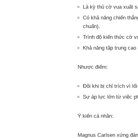
Là kỳ thủ cờ vua xuất sắ
Có khả năng chiến thắng
chuẩn).
Trình độ kiến thức cờ v
Khả năng tập trung cao
Nhược điểm:
Đôi khi bị chỉ trích vì l
Sự áp lực lớn từ việc phả
Ý kiến cá nhân:
Magnus Carlsen xứng đáng 