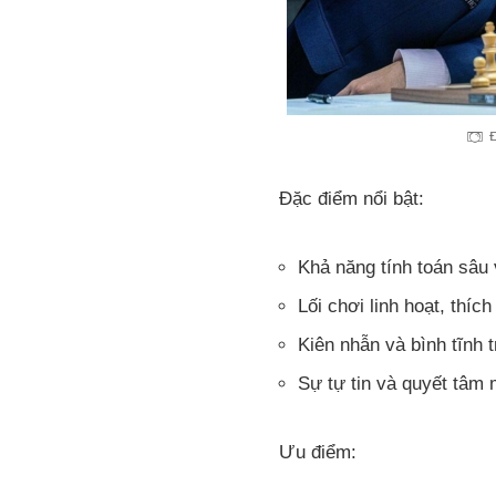
Đặc điểm nổi bật:
Khả năng tính toán sâu 
Lối chơi linh hoạt, thíc
Kiên nhẫn và bình tĩnh 
Sự tự tin và quyết tâm
Ưu điểm: