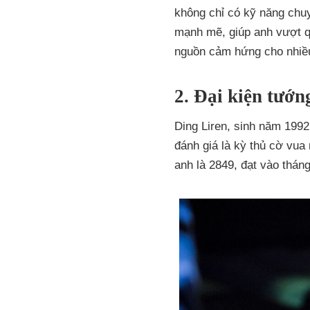
không chỉ có kỹ năng chuy
mạnh mẽ, giúp anh vượt qu
nguồn cảm hứng cho nhiều 
2. Đại kiện tướ
Ding Liren, sinh năm 199
đánh giá là kỳ thủ cờ vua
anh là 2849, đạt vào thán