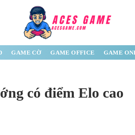
D
GAME CỜ
GAME OFFICE
GAME ON
ướng có điểm Elo cao