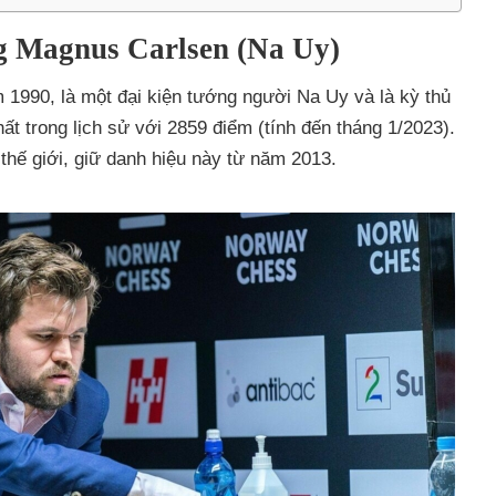
ng Magnus Carlsen (Na Uy)
1990, là một đại kiện tướng người Na Uy và là kỳ thủ
ất trong lịch sử với 2859 điểm (tính đến tháng 1/2023).
thế giới, giữ danh hiệu này từ năm 2013.