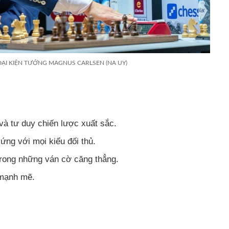
ĐẠI KIỆN TƯỚNG MAGNUS CARLSEN (NA UY)
và tư duy chiến lược xuất sắc.
h ứng với mọi kiểu đối thủ.
trong những ván cờ căng thẳng.
 mạnh mẽ.