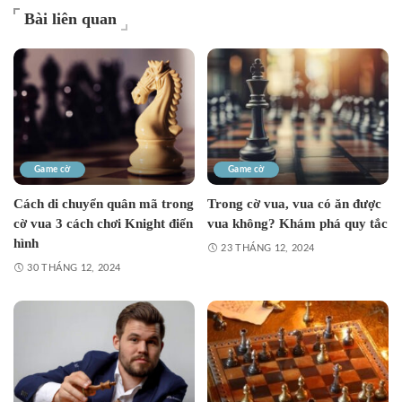
Bài liên quan
Game cờ
Game cờ
Cách di chuyển quân mã trong
Trong cờ vua, vua có ăn được
cờ vua 3 cách chơi Knight điển
vua không? Khám phá quy tắc
hình
23 THÁNG 12, 2024
30 THÁNG 12, 2024