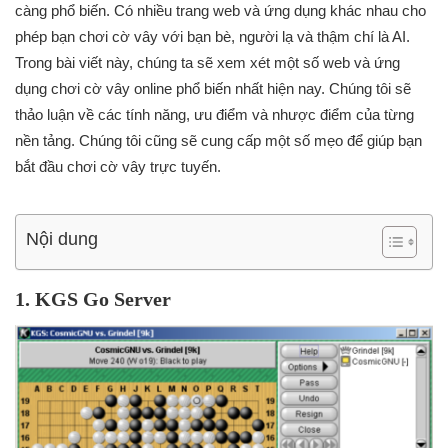
càng phổ biến. Có nhiều trang web và ứng dụng khác nhau cho
phép bạn chơi cờ vây với bạn bè, người lạ và thậm chí là AI.
Trong bài viết này, chúng ta sẽ xem xét một số web và ứng
dụng chơi cờ vây online phổ biến nhất hiện nay. Chúng tôi sẽ
thảo luận về các tính năng, ưu điểm và nhược điểm của từng
nền tảng. Chúng tôi cũng sẽ cung cấp một số mẹo để giúp bạn
bắt đầu chơi cờ vây trực tuyến.
Nội dung
1. KGS Go Server