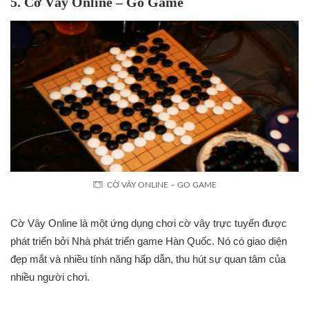
5. Cờ Vây Online – Go Game
CỜ VÂY ONLINE – GO GAME
Cờ Vây Online là một ứng dụng chơi cờ vây trực tuyến được
phát triển bởi Nhà phát triển game Hàn Quốc. Nó có giao diện
đẹp mắt và nhiều tính năng hấp dẫn, thu hút sự quan tâm của
nhiều người chơi.