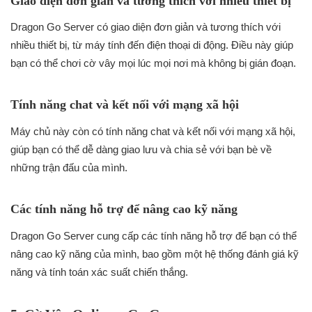
Giao diện đơn giản và tương thích với nhiều thiết bị
Dragon Go Server có giao diện đơn giản và tương thích với
nhiều thiết bị, từ máy tính đến điện thoại di động. Điều này giúp
bạn có thể chơi cờ vây mọi lúc mọi nơi mà không bị gián đoạn.
Tính năng chat và kết nối với mạng xã hội
Máy chủ này còn có tính năng chat và kết nối với mạng xã hội,
giúp bạn có thể dễ dàng giao lưu và chia sẻ với bạn bè về
những trận đấu của mình.
Các tính năng hỗ trợ để nâng cao kỹ năng
Dragon Go Server cung cấp các tính năng hỗ trợ để bạn có thể
nâng cao kỹ năng của mình, bao gồm một hệ thống đánh giá kỹ
năng và tính toán xác suất chiến thắng.