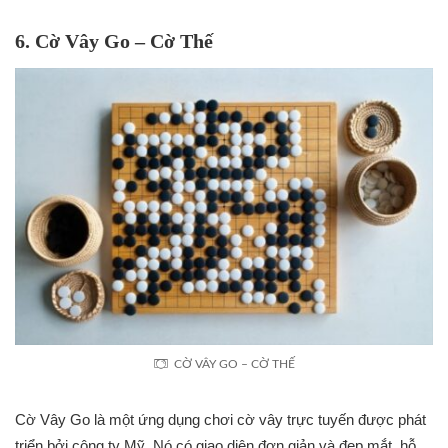
6. Cờ Vây Go – Cờ Thế
CỜ VÂY GO – CỜ THẾ
Cờ Vây Go là một ứng dụng chơi cờ vây trực tuyến được phát
triển bởi công ty Mỹ. Nó có giao diện đơn giản và đẹp mắt, hỗ