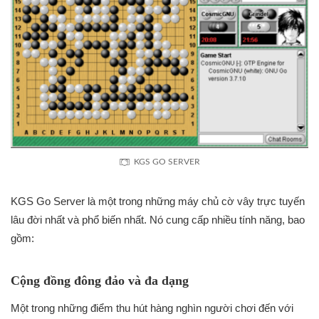
KGS GO SERVER
KGS Go Server là một trong những máy chủ cờ vây trực tuyến
lâu đời nhất và phổ biến nhất. Nó cung cấp nhiều tính năng, bao
gồm:
Cộng đồng đông đảo và đa dạng
Một trong những điểm thu hút hàng nghìn người chơi đến với