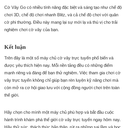
Cờ Vây Go có nhiều tính năng đặc biệt và sáng tạo như chế độ
chơi 3D, chế độ chơi nhanh Blitz, và cả chế độ chơi với quân
cờ phi thường. Điều này mang lại sự mới lạ và thú vị cho trải
nghiệm chơi cờ vây của bạn.
Kết luận
Trên đây là một số máy chủ cờ vây trực tuyến phổ biến và
được yêu thích hiện nay. Mỗi nền tảng đều có những điểm
mạnh riêng và đáng để bạn thử nghiệm. Việc tham gia chơi cờ
vây trực tuyến không chỉ giúp bạn rèn luyện kỹ năng chơi mà
còn mở ra cơ hội giao lưu với cộng đồng người chơi trên toàn
thế giới.
Hãy chọn cho mình một máy chủ phù hợp và bắt đầu cuộc
hành trình khám phá thế giới cờ vây trực tuyến ngay hôm nay.
Hãy thử sức, thách thức bản thân, rút ra những sai lầm và học