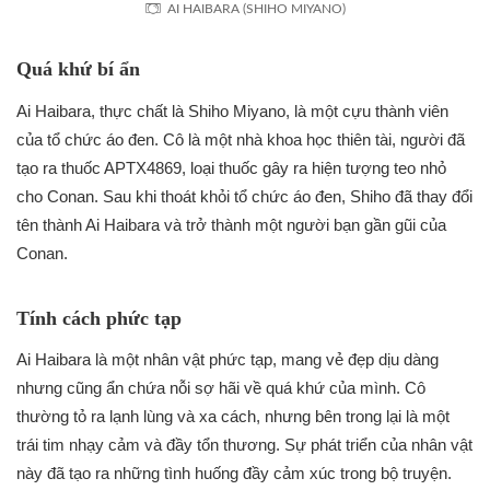
AI HAIBARA (SHIHO MIYANO)
Quá khứ bí ẩn
Ai Haibara, thực chất là Shiho Miyano, là một cựu thành viên
của tổ chức áo đen. Cô là một nhà khoa học thiên tài, người đã
tạo ra thuốc APTX4869, loại thuốc gây ra hiện tượng teo nhỏ
cho Conan. Sau khi thoát khỏi tổ chức áo đen, Shiho đã thay đổi
tên thành Ai Haibara và trở thành một người bạn gần gũi của
Conan.
Tính cách phức tạp
Ai Haibara là một nhân vật phức tạp, mang vẻ đẹp dịu dàng
nhưng cũng ẩn chứa nỗi sợ hãi về quá khứ của mình. Cô
thường tỏ ra lạnh lùng và xa cách, nhưng bên trong lại là một
trái tim nhạy cảm và đầy tổn thương. Sự phát triển của nhân vật
này đã tạo ra những tình huống đầy cảm xúc trong bộ truyện.