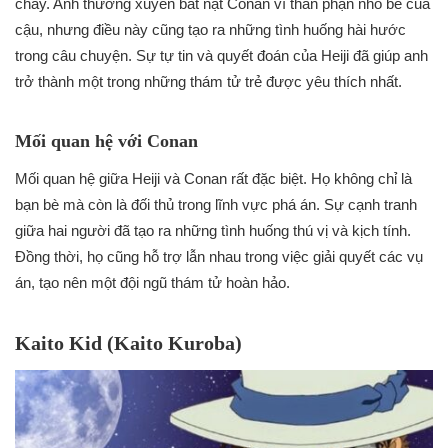
cháy. Anh thường xuyên bắt nạt Conan vì thân phận nhỏ bé của
cậu, nhưng điều này cũng tạo ra những tình huống hài hước
trong câu chuyện. Sự tự tin và quyết đoán của Heiji đã giúp anh
trở thành một trong những thám tử trẻ được yêu thích nhất.
Mối quan hệ với Conan
Mối quan hệ giữa Heiji và Conan rất đặc biệt. Họ không chỉ là
bạn bè mà còn là đối thủ trong lĩnh vực phá án. Sự cạnh tranh
giữa hai người đã tạo ra những tình huống thú vị và kịch tính.
Đồng thời, họ cũng hỗ trợ lẫn nhau trong việc giải quyết các vụ
án, tạo nên một đội ngũ thám tử hoàn hảo.
Kaito Kid (Kaito Kuroba)