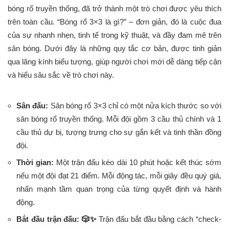
bóng rổ truyền thống, đã trở thành một trò chơi được yêu thích
trên toàn cầu. “Bóng rổ 3×3 là gì?” – đơn giản, đó là cuộc đua
của sự nhanh nhẹn, tinh tế trong kỹ thuật, và đầy đam mê trên
sân bóng. Dưới đây là những quy tắc cơ bản, được tinh giản
qua lăng kính biểu tượng, giúp người chơi mới dễ dàng tiếp cận
và hiểu sâu sắc về trò chơi này.
Sân đấu:
Sân bóng rổ 3×3 chỉ có một nửa kích thước so với
sân bóng rổ truyền thống. Mỗi đội gồm 3 cầu thủ chính và 1
cầu thủ dự bị, tượng trưng cho sự gắn kết và tinh thần đồng
đội.
Thời gian:
Một trận đấu kéo dài 10 phút hoặc kết thúc sớm
nếu một đội đạt 21 điểm. Mỗi động tác, mỗi giây đều quý giá,
nhấn mạnh tầm quan trọng của từng quyết định và hành
động.
Bắt đầu trận đấu: 🎲✨
Trận đấu bắt đầu bằng cách “check-