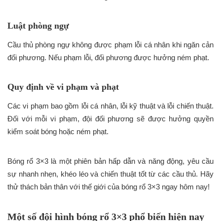
Luật phòng ngự
Cầu thủ phòng ngự không được phạm lỗi cá nhân khi ngăn cản
đối phương. Nếu phạm lỗi, đối phương được hưởng ném phạt.
Quy định về vi phạm và phạt
Các vi phạm bao gồm lỗi cá nhân, lỗi kỹ thuật và lỗi chiến thuật.
Đối với mỗi vi phạm, đội đối phương sẽ được hưởng quyền
kiểm soát bóng hoặc ném phạt.
Bóng rổ 3×3 là một phiên bản hấp dẫn và năng động, yêu cầu
sự nhanh nhẹn, khéo léo và chiến thuật tốt từ các cầu thủ. Hãy
thử thách bản thân với thế giới của bóng rổ 3×3 ngay hôm nay!
Một số đội hình bóng rổ 3×3 phổ biến hiện nay