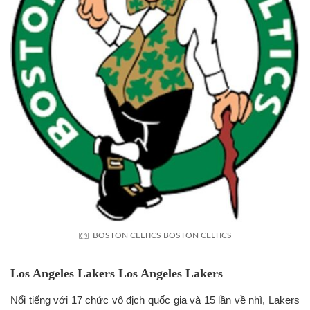
BOSTON CELTICS BOSTON CELTICS
Los Angeles Lakers Los Angeles Lakers
Nổi tiếng với 17 chức vô địch quốc gia và 15 lần về nhì, Lakers