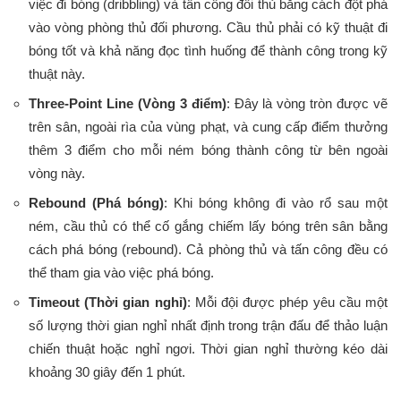
việc đi bóng (dribbling) và tấn công đối thủ bằng cách đột phá
vào vòng phòng thủ đối phương. Cầu thủ phải có kỹ thuật đi
bóng tốt và khả năng đọc tình huống để thành công trong kỹ
thuật này.
Three-Point Line (Vòng 3 điểm)
: Đây là vòng tròn được vẽ
trên sân, ngoài rìa của vùng phạt, và cung cấp điểm thưởng
thêm 3 điểm cho mỗi ném bóng thành công từ bên ngoài
vòng này.
Rebound (Phá bóng)
: Khi bóng không đi vào rổ sau một
ném, cầu thủ có thể cố gắng chiếm lấy bóng trên sân bằng
cách phá bóng (rebound). Cả phòng thủ và tấn công đều có
thể tham gia vào việc phá bóng.
Timeout (Thời gian nghỉ)
: Mỗi đội được phép yêu cầu một
số lượng thời gian nghỉ nhất định trong trận đấu để thảo luận
chiến thuật hoặc nghỉ ngơi. Thời gian nghỉ thường kéo dài
khoảng 30 giây đến 1 phút.