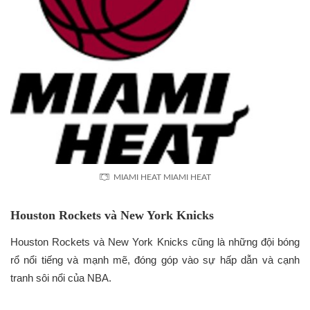
MIAMI HEAT MIAMI HEAT
Houston Rockets và New York Knicks
Houston Rockets và New York Knicks cũng là những đội bóng
rổ nổi tiếng và mạnh mẽ, đóng góp vào sự hấp dẫn và cạnh
tranh sôi nổi của NBA.