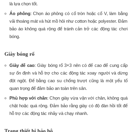
là lựa chọn tốt.
Áo phông
: Chọn áo phông có cổ tròn hoặc cổ V, làm bằng
vải thoáng mát và hút mồ hôi như cotton hoặc polyester. Đảm
bảo áo không quá rộng để tránh cản trở các động tác chơi
bóng.
Giày bóng rổ
Giày đế cao
: Giày bóng rổ 3×3 nên có đế cao để cung cấp
sự ổn định và hỗ trợ cho các động tác xoay người và dừng
đột ngột. Đế bằng cao su chống trượt cũng là một yếu tố
quan trọng để đảm bảo an toàn trên sân.
Phù hợp với chân
: Chọn giày vừa vặn với chân, không quá
chật hoặc quá rộng. Đảm bảo rằng giày có độ đàn hồi tốt để
hỗ trợ các động tác nhảy và chạy nhanh.
Trang thiết bị bảo hộ