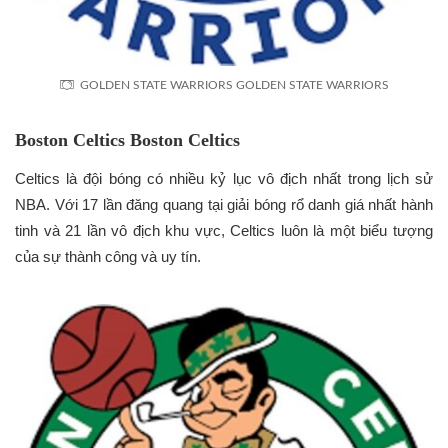
GOLDEN STATE WARRIORS GOLDEN STATE WARRIORS
Boston Celtics Boston Celtics
Celtics là đội bóng có nhiều kỷ lục vô địch nhất trong lịch sử
NBA. Với 17 lần đăng quang tại giải bóng rổ danh giá nhất hành
tinh và 21 lần vô địch khu vực, Celtics luôn là một biểu tượng
của sự thành công và uy tín.