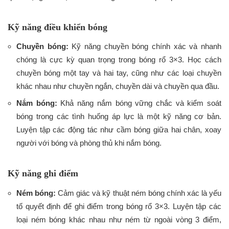
Kỹ năng điều khiển bóng
Chuyền bóng:
Kỹ năng chuyền bóng chính xác và nhanh
chóng là cực kỳ quan trọng trong bóng rổ 3×3. Học cách
chuyền bóng một tay và hai tay, cũng như các loại chuyền
khác nhau như chuyền ngắn, chuyền dài và chuyền qua đầu.
Nắm bóng:
Khả năng nắm bóng vững chắc và kiểm soát
bóng trong các tình huống áp lực là một kỹ năng cơ bản.
Luyện tập các động tác như cầm bóng giữa hai chân, xoay
người với bóng và phòng thủ khi nắm bóng.
Kỹ năng ghi điểm
Ném bóng:
Cảm giác và kỹ thuật ném bóng chính xác là yếu
tố quyết định để ghi điểm trong bóng rổ 3×3. Luyện tập các
loại ném bóng khác nhau như ném từ ngoài vòng 3 điểm,