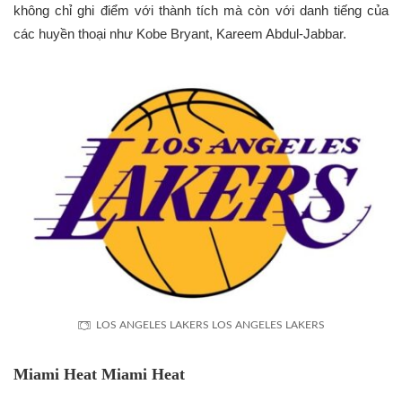
không chỉ ghi điểm với thành tích mà còn với danh tiếng của
các huyền thoại như Kobe Bryant, Kareem Abdul-Jabbar.
LOS ANGELES LAKERS LOS ANGELES LAKERS
Miami Heat Miami Heat