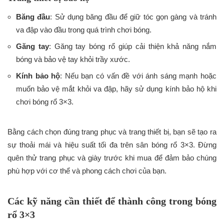
Băng đầu
: Sử dụng băng đầu để giữ tóc gọn gàng và tránh
va đập vào đầu trong quá trình chơi bóng.
Găng tay
: Găng tay bóng rổ giúp cải thiện khả năng nắm
bóng và bảo vệ tay khỏi trầy xước.
Kính bảo hộ
: Nếu bạn có vấn đề với ánh sáng mạnh hoặc
muốn bảo vệ mắt khỏi va đập, hãy sử dụng kính bảo hộ khi
chơi bóng rổ 3×3.
Bằng cách chọn đúng trang phục và trang thiết bị, bạn sẽ tạo ra
sự thoải mái và hiệu suất tối đa trên sân bóng rổ 3×3. Đừng
quên thử trang phục và giày trước khi mua để đảm bảo chúng
phù hợp với cơ thể và phong cách chơi của bạn.
Các kỹ năng cần thiết để thành công trong bóng
rổ 3×3