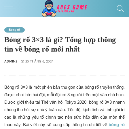
Bóng rổ
Bóng rổ 3×3 là gì? Tổng hợp thông
tin về bóng rổ mới nhất
ADMIN2
25 THÁNG 6, 2024
Bóng rổ 3×3 là một phiên bản thu gọn của bóng rổ truyền thống,
được chơi bởi hai đội, mỗi đội có 3 người trên một sân nhỏ hơn.
Được giới thiệu tại Thế vận hội Tokyo 2020, bóng rổ 3×3 nhanh
chóng thu hút sự chú ý toàn cầu. Tốc độ, kịch tính và tính giải trí
cao là những yếu tố chính tạo nên sức hấp dẫn của môn thể
thao này. Bài viết này sẽ cung cấp thông tin chi tiết về
bóng rổ