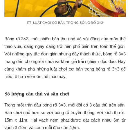
LUẬT CHƠI CƠ BẢN TRONG BÓNG RỔ 3×3
Bóng rổ 3×3, một phiên bản thu nhỏ và sôi động của môn thể
thao vua, đang ngày càng trở nên phổ biến trên toàn thế giới.
Với những quy tắc đơn giản nhưng đầy thách thức, bóng rổ 3×3
mang đến cho người chơi và khán giả trải nghiệm độc đáo. Hãy
cùng khám phá những luật chơi cơ bản trong bóng rổ 3×3 để
hiểu rõ hơn về môn thể thao này.
Số lượng cầu thủ và sân chơi
Trong một trận đấu bóng rổ 3×3, mỗi đội có 3 cầu thủ trên sân.
Sân chơi nhỏ hơn so với bóng rổ truyền thống, với kích thước
15m x 11m. Hai vạch ném phạt được đặt cách nhau 6m từ
vạch 3 điểm và cách mỗi đầu sân 4,5m.