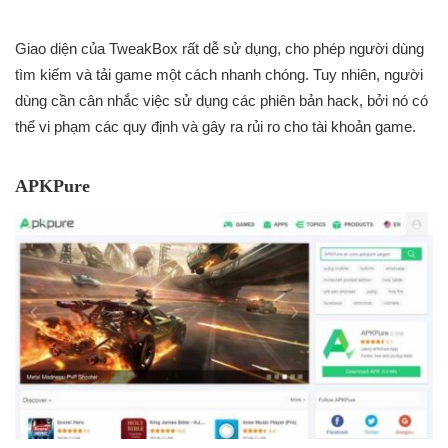
Giao diện của TweakBox rất dễ sử dụng, cho phép người dùng
tìm kiếm và tải game một cách nhanh chóng. Tuy nhiên, người
dùng cần cân nhắc việc sử dụng các phiên bản hack, bởi nó có
thể vi phạm các quy định và gây ra rủi ro cho tài khoản game.
APKPure