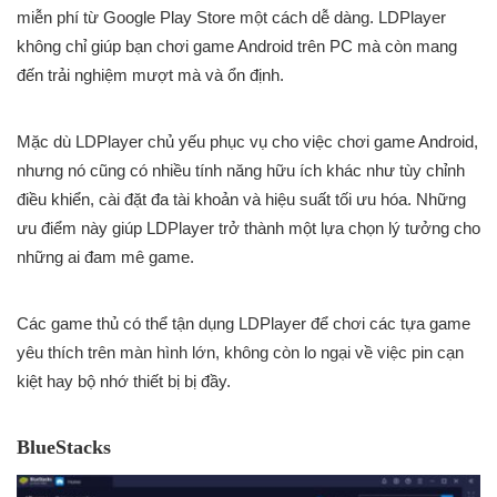
miễn phí từ Google Play Store một cách dễ dàng. LDPlayer
không chỉ giúp bạn chơi game Android trên PC mà còn mang
đến trải nghiệm mượt mà và ổn định.
Mặc dù LDPlayer chủ yếu phục vụ cho việc chơi game Android,
nhưng nó cũng có nhiều tính năng hữu ích khác như tùy chỉnh
điều khiển, cài đặt đa tài khoản và hiệu suất tối ưu hóa. Những
ưu điểm này giúp LDPlayer trở thành một lựa chọn lý tưởng cho
những ai đam mê game.
Các game thủ có thể tận dụng LDPlayer để chơi các tựa game
yêu thích trên màn hình lớn, không còn lo ngại về việc pin cạn
kiệt hay bộ nhớ thiết bị bị đầy.
BlueStacks