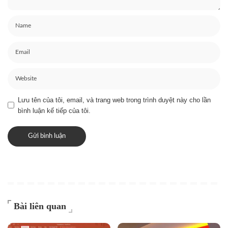
Lưu tên của tôi, email, và trang web trong trình duyệt này cho lần
bình luận kế tiếp của tôi.
Bài liên quan