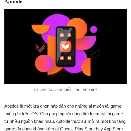
Aptoide
APP TẢI GAME MIỄN PHÍ – APTOIDE
Aptoide là một lựa chọn hấp dẫn cho những ai muốn tải game
miễn phí trên iOS. Cho phép người dùng tìm kiếm và tải game
từ nhiều nguồn khác nhau, Aptoide thực sự mở ra một kho tàng
game đa dạng không kém gì Google Play Store hay App Store.