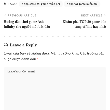
TAGS:
app store tải game miễn phí
app tải game miễn phí
PREVIOUS ARTICLE
NEXT ARTICLE
Hướng dẫn chơi game Axie
Khám phá TOP 30 game bắn
Infinity cho người mới bắt đầu
súng offline hay nhất
Leave a Reply
Email của bạn sẽ không được hiển thị công khai.
Các trường bắt
buộc được đánh dấu
*