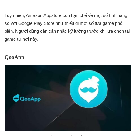
Tuy nhiên, Amazon Appstore còn hạn chế về một số tính năng
so với Google Play Store như thiếu đi một số tựa game phổ
biến. Người dùng cần cân nhắc kỹ lưỡng trước khi lựa chọn tải
game từ nơi này.
QooApp