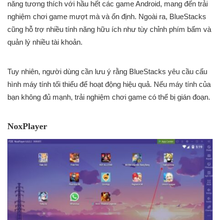
năng tương thích với hầu hết các game Android, mang đến trải
nghiệm chơi game mượt mà và ổn định. Ngoài ra, BlueStacks
cũng hỗ trợ nhiều tính năng hữu ích như tùy chỉnh phím bấm và
quản lý nhiều tài khoản.
Tuy nhiên, người dùng cần lưu ý rằng BlueStacks yêu cầu cấu
hình máy tính tối thiểu để hoạt động hiệu quả. Nếu máy tính của
bạn không đủ mạnh, trải nghiệm chơi game có thể bị gián đoạn.
NoxPlayer