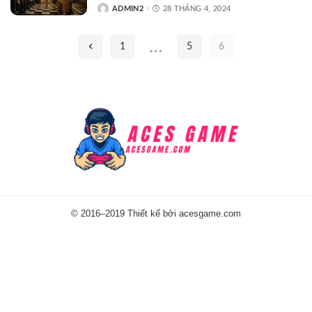
ADMIN2
28 THÁNG 4, 2024
…
1
5
6
© 2016–2019 Thiết kế bởi acesgame.com